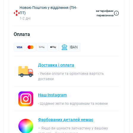
Новою Поштою у відділення (ПН-
за тарифами
ПТ)
перевізника
1-2 дні
Оплата
IBAN
Доставка і оплата
- Умови оплати та орієнтовна вартість
доставки
Наш Instagram
- Щоденні звіти по відправкам та новини
Фарбованих деталей немає
– Якщо ви шукаєте запчастину у вашому