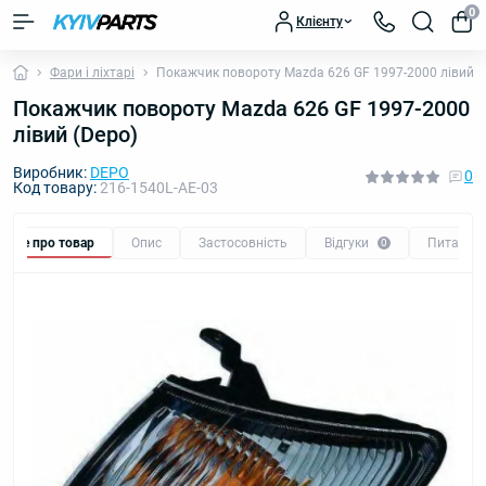
0
Клієнту
Фари і ліхтарі
Покажчик повороту Mazda 626 GF 1997-2000 лівий (
Покажчик повороту Mazda 626 GF 1997-2000
лівий (Depo)
Виробник:
DEPO
0
Код товару:
216-1540L-AE-03
Все про товар
Опис
Застосовність
Відгуки
Питання
0