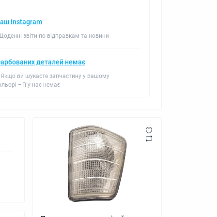
аш Instagram
 Щоденні звіти по відправкам та новини
арбованих деталей немає
 Якщо ви шукаєте запчастину у вашому
ольорі – її у нас немає