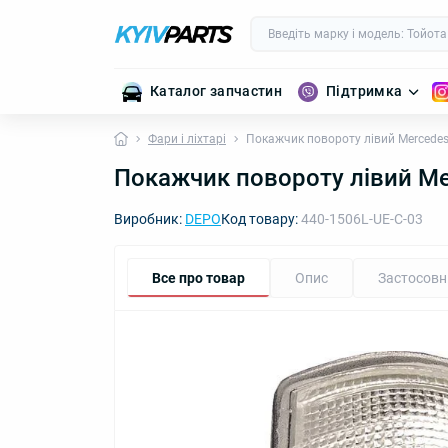
Каталог запчастин
Підтримка
Фари і ліхтарі
Покажчик повороту лівий Mercede
Покажчик повороту лівий Me
Виробник:
DEPO
Код товару:
440-1506L-UE-C-03
Все про товар
Опис
Застосовн