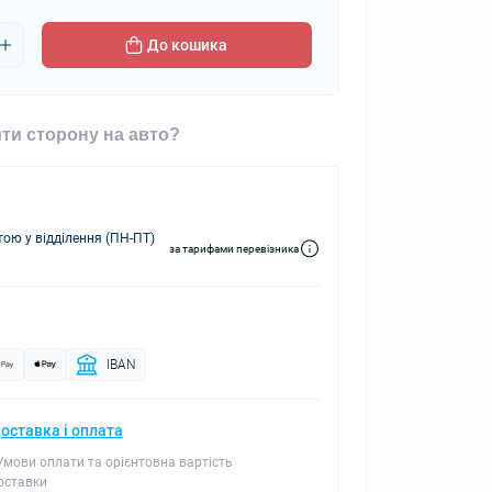
До кошика
ти сторону на авто?
ю у відділення (ПН-ПТ)
за тарифами перевізника
IBAN
оставка і оплата
 Умови оплати та орієнтовна вартість
оставки