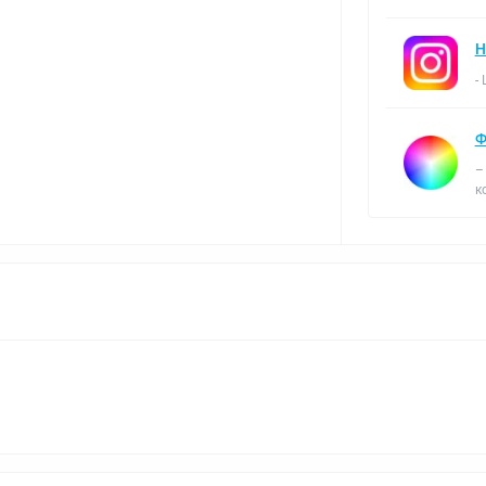
Н
-
Ф
–
к