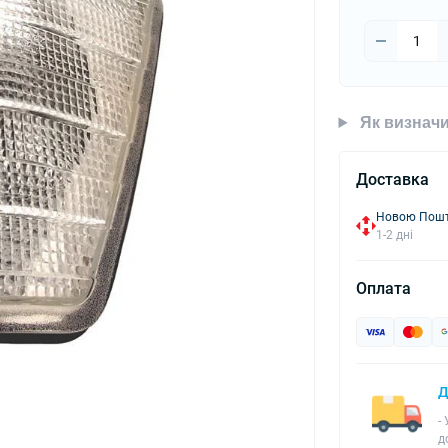
Як визначи
Доставка
Новою Пошто
1-2 дні
Оплата
Д
-
д