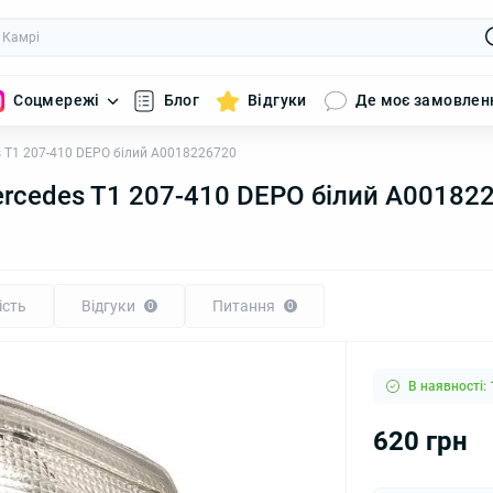
Соцмережі
Блог
Відгуки
Де моє замовлен
s T1 207-410 DEPO білий A0018226720
rcedes T1 207-410 DEPO білий A00182
ість
Відгуки
Питання
0
0
В наявності: 
620 грн