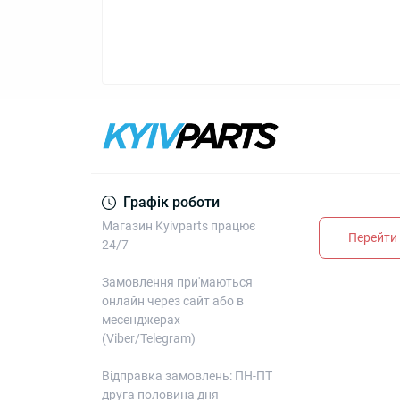
Графік роботи
Магазин Kyivparts працює
Перейти 
24/7
Замовлення при'маються
онлайн через сайт або в
месенджерах
(Viber/Telegram)
Відправка замовлень: ПН-ПТ
друга половина дня