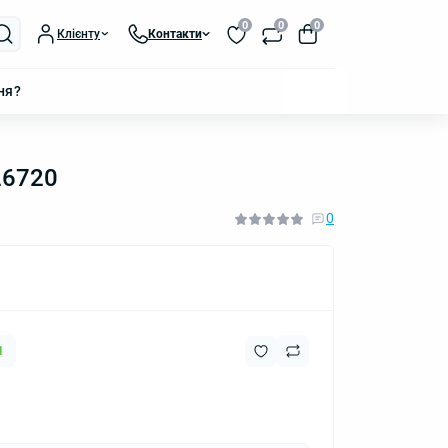
0
0
0
Клієнту
Контакти
ня?
26720
0
1