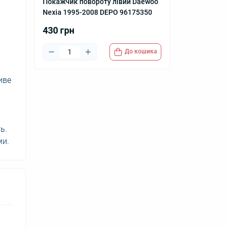
Покажчик повороту лівий Daewoo
Nexia 1995-2008 DEPO 96175350
430 грн
До кошика
иве
ь.
ми.