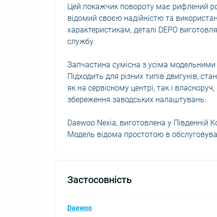
Цей покажчик повороту має рифлений ро
відомий своєю надійністю та використан
характеристикам, деталі DEPO виготовл
службу.
Запчастина сумісна з усіма модельними 
Підходить для різних типів двигунів, с
як на сервісному центрі, так і власнору
збереження заводських налаштувань.
Daewoo Nexia, виготовлена у Південній К
Модель відома простотою в обслуговуван
Застосовність
Daewoo