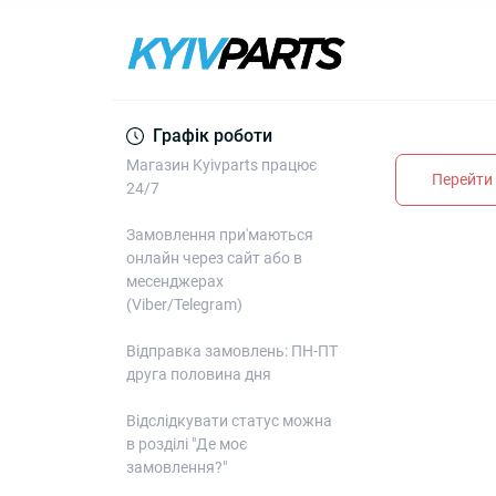
Графік роботи
Магазин Kyivparts працює
Перейти 
24/7
Замовлення при'маються
онлайн через сайт або в
месенджерах
(Viber/Telegram)
Відправка замовлень: ПН-ПТ
друга половина дня
Відслідкувати статус можна
в розділі "Де моє
замовлення?"