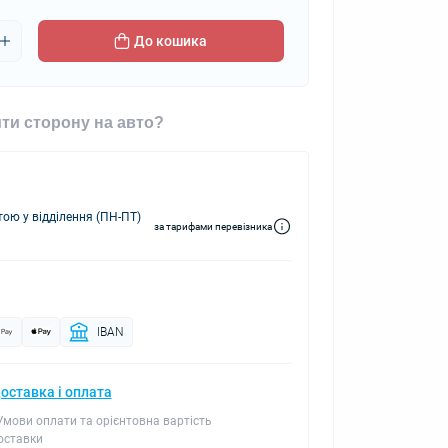
До кошика
ти сторону на авто?
ю у відділення (ПН-ПТ)
за тарифами перевізника
IBAN
оставка і оплата
 Умови оплати та орієнтовна вартість
оставки