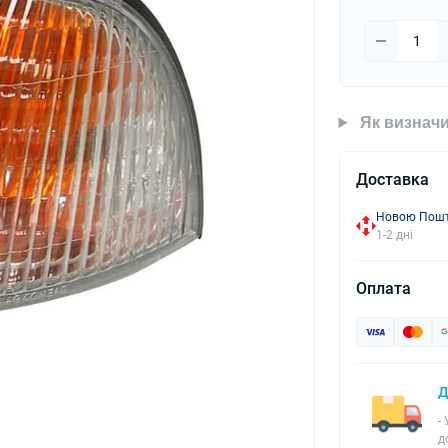
Як визначи
Доставка
Новою Пошто
1-2 дні
Оплата
Д
-
д