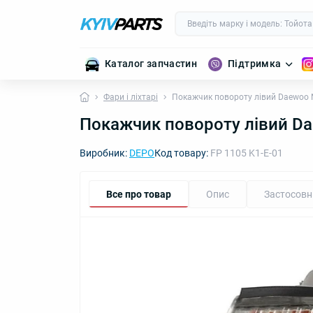
Каталог запчастин
Підтримка
Фари і ліхтарі
Покажчик повороту лівий Daewoo 
Покажчик повороту лівий D
Виробник:
DEPO
Код товару:
FP 1105 K1-E-01
Все про товар
Опис
Застосовн