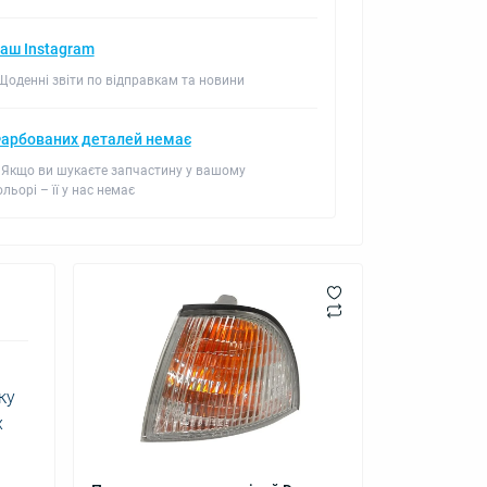
аш Instagram
 Щоденні звіти по відправкам та новини
арбованих деталей немає
 Якщо ви шукаєте запчастину у вашому
ольорі – її у нас немає
ку
х