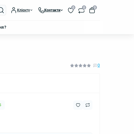
0
0
0
Клієнту
Контакти
ня?
0
5