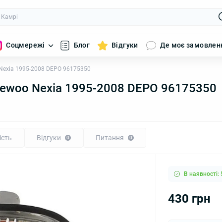
Соцмережі
Блог
Відгуки
Де моє замовлен
Nexia 1995-2008 DEPO 96175350
aewoo Nexia 1995-2008 DEPO 96175350
ість
Відгуки
Питання
0
0
В наявності: 
430 грн