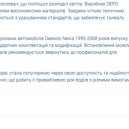
зсіювач, що поліпшує розподіл світла. Виробник DEPO
ням високоякісних матеріалів. Завдяки чітким технічним
яються з урахуванням стандартів, що забезпечує тривалу
роками автомобілів Daewoo Nexia 1995-2008 років випуску.
тандартних комплектацій та модифікацій. Встановлення можл
ч, але рекомендується звернутись до професіоналів для
ореї, стала популярною через свою доступність та надійніст
ні, що робить її привабливою для водіїв з різними вимога