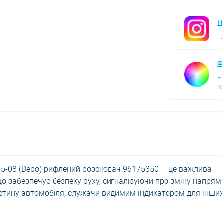
Н
-
Ф
–
к
95-08 (Depo) рифлений розсіювач 96175350 — це важлива
що забезпечує безпеку руху, сигналізуючи про зміну напрям
астину автомобіля, служачи видимим індикатором для інши