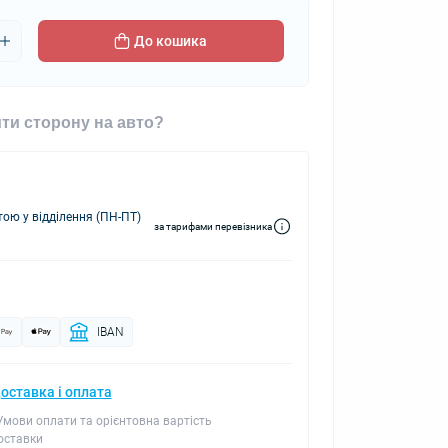
До кошика
ти сторону на авто?
ю у відділення (ПН-ПТ)
за тарифами перевізника
IBAN
оставка і оплата
 Умови оплати та орієнтовна вартість
оставки