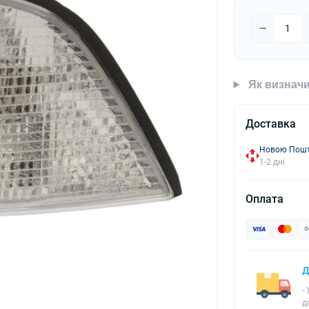
Як визначи
Доставка
Новою Пошто
1-2 дні
Оплата
Д
-
д