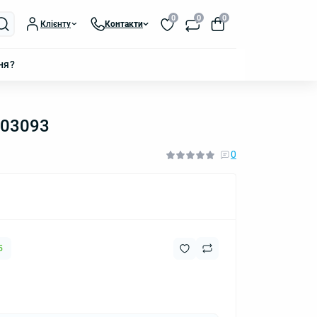
0
0
0
Клієнту
Контакти
ня?
403093
0
5