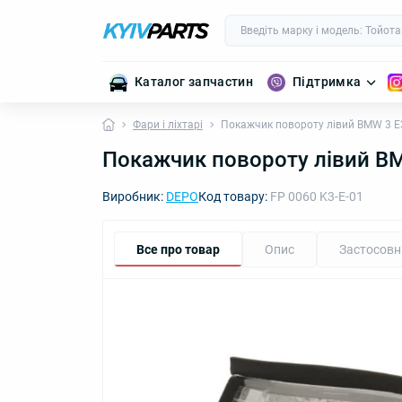
Каталог запчастин
Підтримка
Фари і ліхтарі
Покажчик повороту лівий BMW 3 E
Покажчик повороту лівий BM
Виробник:
DEPO
Код товару:
FP 0060 K3-E-01
Все про товар
Опис
Застосовн