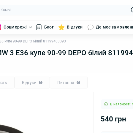
Соцмережі
Блог
Відгуки
Де моє замовлен
36 купе 90-99 DEPO білий 81199403093
W 3 E36 купе 90-99 DEPO білий 81199
ість
Відгуки
Питання
0
0
В наявності: 
540 грн