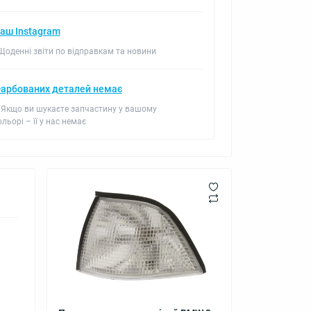
аш Instagram
 Щоденні звіти по відправкам та новини
арбованих деталей немає
 Якщо ви шукаєте запчастину у вашому
ольорі – її у нас немає