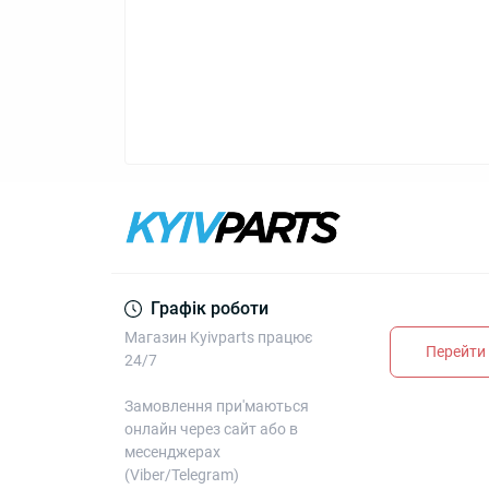
Графік роботи
Магазин Kyivparts працює
Перейти 
24/7
Замовлення при'маються
онлайн через сайт або в
месенджерах
(Viber/Telegram)