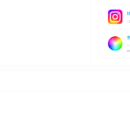
Н
-
Ф
–
к