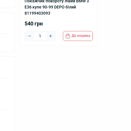
Покажчик повороту лівий BMW 3
E36 купе 90-99 DEPO білий
81199403093
540 грн
До кошика