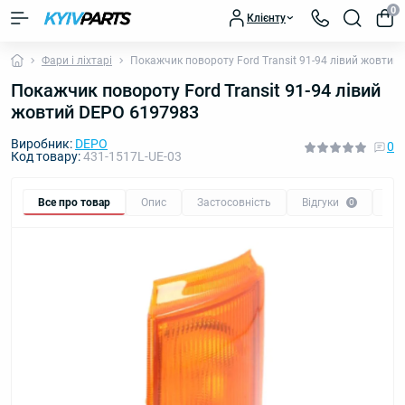
0
Клієнту
Фари і ліхтарі
Покажчик повороту Ford Transit 91-94 лівий жовтий
Покажчик повороту Ford Transit 91-94 лівий
жовтий DEPO 6197983
Виробник:
DEPO
0
Код товару:
431-1517L-UE-03
Все про товар
Опис
Застосовність
Відгуки
Пи
0