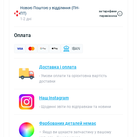
Новою Поштою у відділення (ПН-
за тарифами
ПТ)
перевізника
1-2 дні
Оплата
IBAN
Доставка і оплата
- Умови оплати та орієнтовна вартість
доставки
Наш Instagram
- Щоденні звіти по відправкам та новини
Фарбованих деталей немає
– Якщо ви шукаєте запчастину у вашому