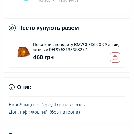
кольорі – її у нас немає
Часто купують разом
Покажчик повороту BMW 3 E36 90-99 лівий,
жовтий DEPO 63138353277
460 грн
Опис
Виробництво: Depo; Якість: хороша
Доп. інф.: жовтий, (без патрона)