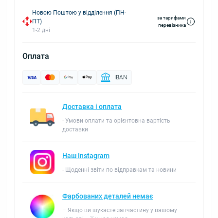
Новою Поштою у відділення (ПН-
за тарифами
ПТ)
перевізника
1-2 дні
Оплата
IBAN
Доставка і оплата
- Умови оплати та орієнтовна вартість
доставки
Наш Instagram
- Щоденні звіти по відправкам та новини
Фарбованих деталей немає
– Якщо ви шукаєте запчастину у вашому