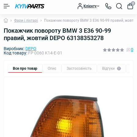
0
Клієнту
Фари і ліхтарі
Покажчик повороту BMW 3 E36 90-99 правий, жовт
Покажчик повороту BMW 3 E36 90-99
правий, жовтий DEPO 63138353278
Виробник:
DEPO
0
Код товару:
FP 0060 K14-E-01
Все про товар
Опис
Застосовність
Відгуки
Пи
0