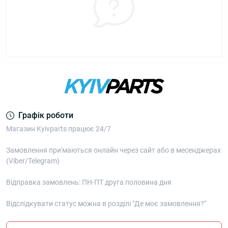
Графік роботи
Магазин Kyivparts працює 24/7
Замовлення при'маються онлайн через сайт або в месенджерах
(Viber/Telegram)
Відправка замовлень: ПН-ПТ друга половина дня
Відслідкувати статус можна в розділі "Де моє замовлення?"