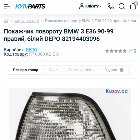
0
Клієнту
Фари і ліхтарі
Покажчик повороту BMW 3 E36 90-99 правий, білий
Покажчик повороту BMW 3 E36 90-99
правий, білий DEPO 82194403096
Виробник:
DEPO
0
Код товару:
FP 0060 K2-E-01
Все про товар
Опис
Застосовність
Відгуки
Пи
0