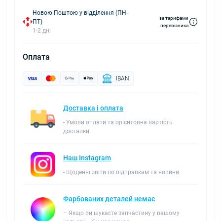
Новою Поштою у відділення (ПН-
за тарифами
ПТ)
перевізника
1-2 дні
Оплата
IBAN
Доставка і оплата
- Умови оплати та орієнтовна вартість
доставки
Наш Instagram
- Щоденні звіти по відправкам та новини
Фарбованих деталей немає
– Якщо ви шукаєте запчастину у вашому