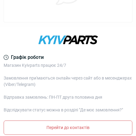
Графік роботи
Магазин Kyivparts працює 24/7
Замовлення при'маються онлайн через сайт або в месенджерах
(Viber/Telegram)
Відправка замовлень: ПН-ПТ друга половина дня
Відслідкувати статус можна в розділі "Де моє замовлення?"
Перейти до контактів