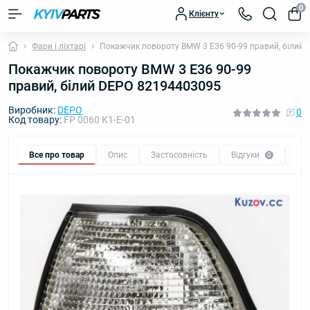
0
Клієнту
Фари і ліхтарі
Покажчик повороту BMW 3 E36 90-99 правий, білий
Покажчик повороту BMW 3 E36 90-99
правий, білий DEPO 82194403095
Виробник:
DEPO
0
Код товару:
FP 0060 K1-E-01
Все про товар
Опис
Застосовність
Відгуки
Пи
0