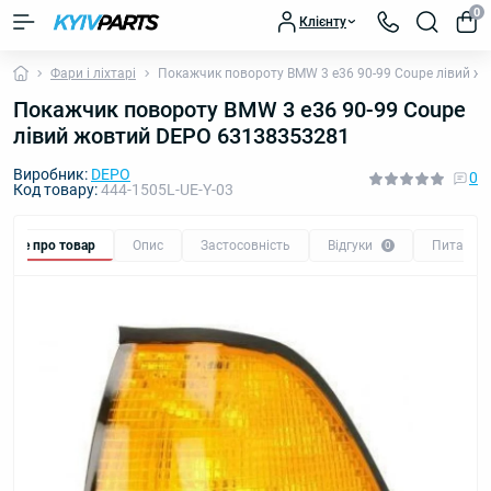
0
Клієнту
Фари і ліхтарі
Покажчик повороту BMW 3 e36 90-99 Coupe лівий ж
Покажчик повороту BMW 3 e36 90-99 Coupe
лівий жовтий DEPO 63138353281
Виробник:
DEPO
0
Код товару:
444-1505L-UE-Y-03
Все про товар
Опис
Застосовність
Відгуки
Питання
0