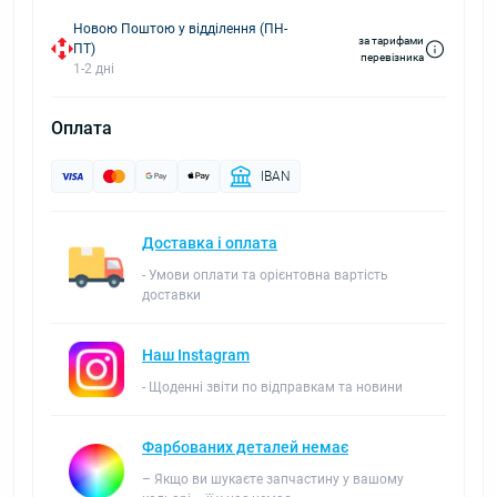
Новою Поштою у відділення (ПН-
за тарифами
ПТ)
перевізника
1-2 дні
Оплата
IBAN
Доставка і оплата
- Умови оплати та орієнтовна вартість
доставки
Наш Instagram
- Щоденні звіти по відправкам та новини
Фарбованих деталей немає
– Якщо ви шукаєте запчастину у вашому