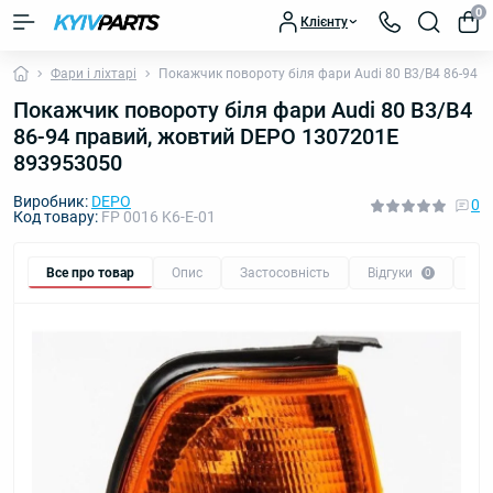
0
Клієнту
Фари і ліхтарі
Покажчик повороту біля фари Audi 80 B3/B4 86-94 
Покажчик повороту біля фари Audi 80 B3/B4
86-94 правий, жовтий DEPO 1307201E
893953050
Виробник:
DEPO
0
Код товару:
FP 0016 K6-E-01
Все про товар
Опис
Застосовність
Відгуки
Пи
0