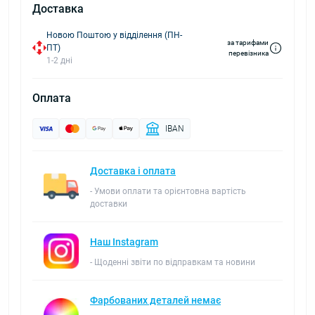
Доставка
Новою Поштою у відділення (ПН-
за тарифами
ПТ)
перевізника
1-2 дні
Оплата
IBAN
Доставка і оплата
- Умови оплати та орієнтовна вартість
доставки
Наш Instagram
- Щоденні звіти по відправкам та новини
Фарбованих деталей немає