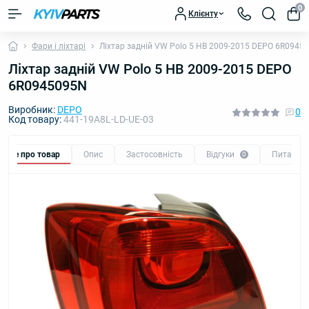
0
Клієнту
Фари і ліхтарі
Ліхтар задній VW Polo 5 HB 2009-2015 DEPO 6R0945
Ліхтар задній VW Polo 5 HB 2009-2015 DEPO
6R0945095N
Виробник:
DEPO
0
Код товару:
441-19A8L-LD-UE-03
Все про товар
Опис
Застосовність
Відгуки
Питання
0