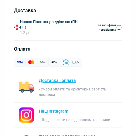
Доставка
Новою Поштою у відділення (ПН-
за тарифами
ПТ)
перевізника
1-2 дні
Оплата
IBAN
Доставка і оплата
- Умови оплати та орієнтовна вартість
доставки
Наш Instagram
- Щоденні звіти по відправкам та новини