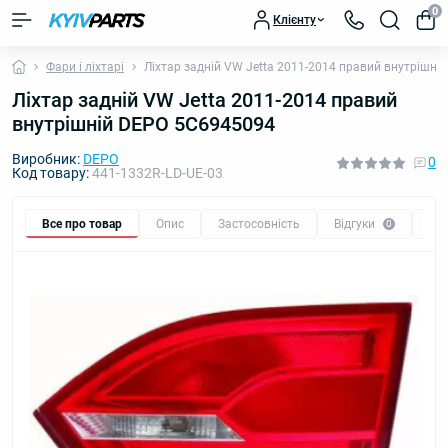
0
Клієнту
Фари і ліхтарі
Ліхтар задній VW Jetta 2011-2014 правий внутрішн
Ліхтар задній VW Jetta 2011-2014 правий
внутрішній DEPO 5C6945094
Виробник:
DEPO
0
Код товару:
441-1332R-LD-UE-03
Все про товар
Опис
Застосовність
Відгуки
Пи
0