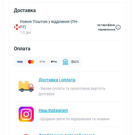
Доставка
Новою Поштою у відділення (ПН-
за тарифами
ПТ)
перевізника
1-2 дні
Оплата
IBAN
Доставка і оплата
- Умови оплати та орієнтовна вартість
доставки
Наш Instagram
- Щоденні звіти по відправкам та новини