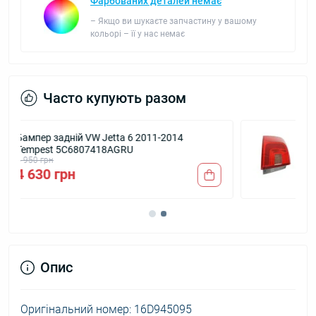
Фарбованих деталей немає
– Якщо ви шукаєте запчастину у вашому
кольорі – її у нас немає
Часто купують разом
Ліхтар задній VW Jetta 2011-2014 правий
зовнішній DEPO 16D945096
3 020 грн
2 630 грн
Опис
Оригінальний номер: 16D945095