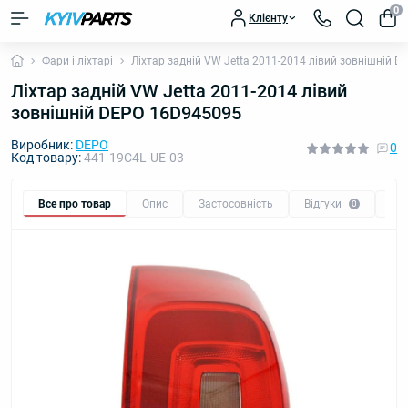
0
Клієнту
Фари і ліхтарі
Ліхтар задній VW Jetta 2011-2014 лівий зовнішній 
Ліхтар задній VW Jetta 2011-2014 лівий
зовнішній DEPO 16D945095
Виробник:
DEPO
0
Код товару:
441-19C4L-UE-03
Все про товар
Опис
Застосовність
Відгуки
Пи
0