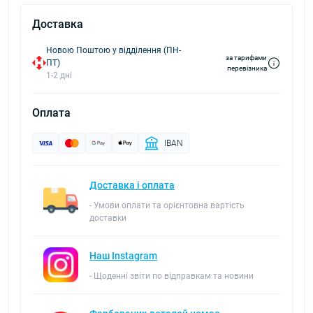
Доставка
Новою Поштою у відділення (ПН-
за тарифами
ПТ)
перевізника
1-2 дні
Оплата
IBAN
Доставка і оплата
- Умови оплати та орієнтовна вартість
доставки
Наш Instagram
- Щоденні звіти по відправкам та новини