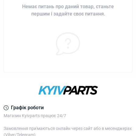
Немає питань про даний товар, станьте
першим і задайте своє питання.
Графік роботи
Магазин Kyivparts працює 24/7
Замовлення при'маються онлайн через сайт або в месенджерах
(Viber/Telegram)