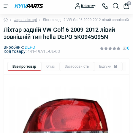
0
Клієнту
Фари і ліхтарі
Ліхтар задній VW Golf 6 2009-2012 лівий зовнішній 
Ліхтар задній VW Golf 6 2009-2012 лівий
зовнішній тип hella DEPO 5K0945095N
Виробник:
DEPO
0
Код товару:
441-19A1L-UE-03
Все про товар
Опис
Застосовність
Відгуки
Пи
0