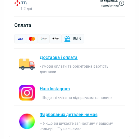
за тарифами
ПТ)
перевізника
1-2 дні
Оплата
IBAN
Доставка і оплата
- Умови оплати та орієнтовна вартість
доставки
Наш Instagram
- Щоденні звіти по відправкам та новини
Фарбованих деталей немає
– Якщо ви шукаєте запчастину у вашому
кольорі – її у нас немає