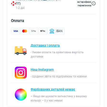
за тарифами
ПТ)
перевізника
1-2 дні
Оплата
IBAN
Доставка і оплата
- Умови оплати та орієнтовна вартість
доставки
Наш Instagram
- Щоденні звіти по відправкам та новини
Фарбованих деталей немає
– Якщо ви шукаєте запчастину у вашому
кольорі – її у нас немає