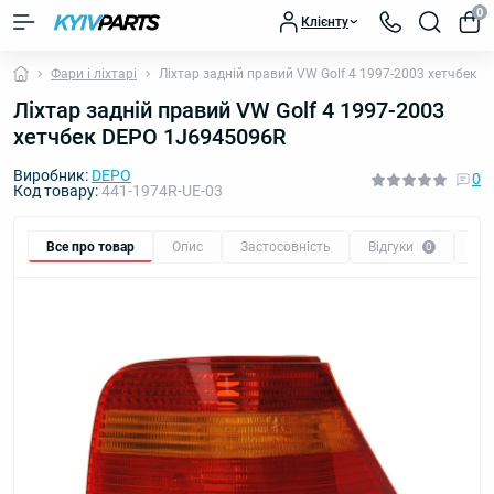
0
Клієнту
Фари і ліхтарі
Ліхтар задній правий VW Golf 4 1997-2003 хетчбек 
Ліхтар задній правий VW Golf 4 1997-2003
хетчбек DEPO 1J6945096R
Виробник:
DEPO
0
Код товару:
441-1974R-UE-03
Все про товар
Опис
Застосовність
Відгуки
Пи
0