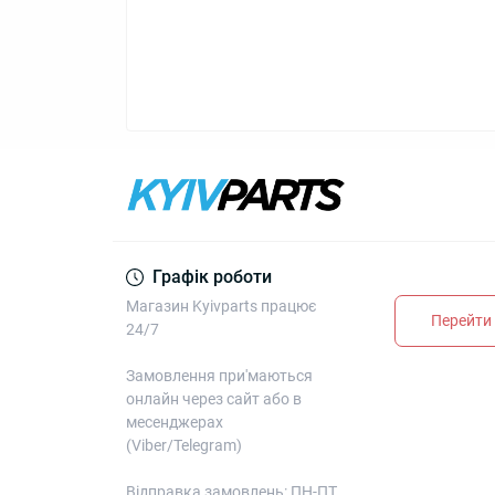
Графік роботи
Магазин Kyivparts працює
Перейти 
24/7
Замовлення при'маються
онлайн через сайт або в
месенджерах
(Viber/Telegram)
Відправка замовлень: ПН-ПТ