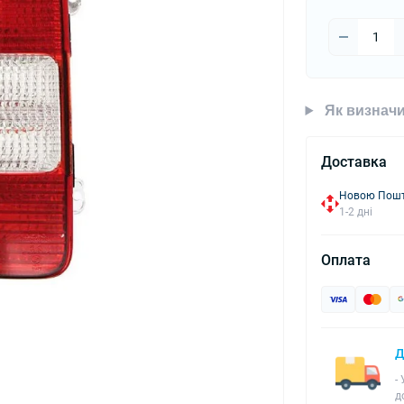
Як визначи
Доставка
Новою Пошто
1-2 дні
Оплата
Д
-
д