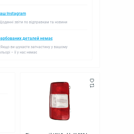
аш Instagram
 Щоденні звіти по відправкам та новини
арбованих деталей немає
 Якщо ви шукаєте запчастину у вашому
ольорі – її у нас немає