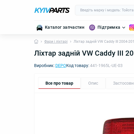
Каталог запчастин
Підтримка
Фари і ліхтарі
Ліхтар задній VW Caddy III 2004-2
Ліхтар задній VW Caddy III 
Виробник:
DEPO
Код товару:
441-1965L-UE-03
Все про товар
Опис
Застосовн