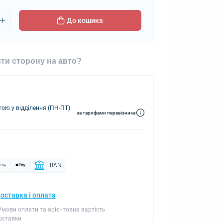
До кошика
ти сторону на авто?
ю у відділення (ПН-ПТ)
за тарифами перевізника
IBAN
оставка і оплата
 Умови оплати та орієнтовна вартість
оставки