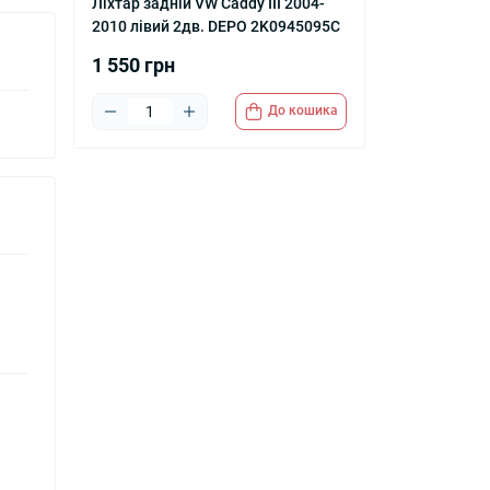
Ліхтар задній VW Caddy III 2004-
2010 лівий 2дв. DEPO 2K0945095C
1 550 грн
До кошика