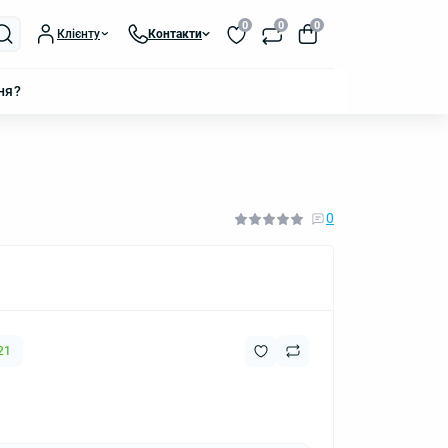
0
0
0
Клієнту
Контакти
ня?
0
21