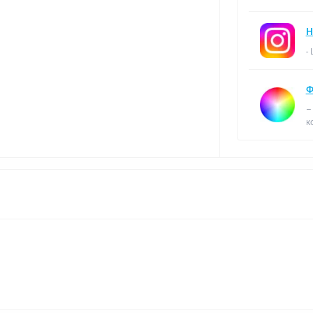
Н
-
Ф
–
к