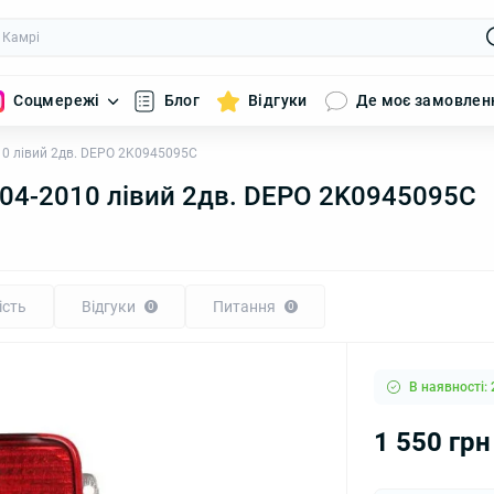
Соцмережі
Блог
Відгуки
Де моє замовлен
010 лівий 2дв. DEPO 2K0945095C
2004-2010 лівий 2дв. DEPO 2K0945095C
ість
Відгуки
Питання
0
0
В наявності: 
1 550 грн