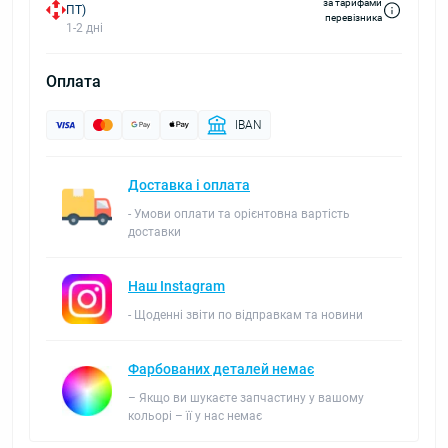
за тарифами
ПТ)
перевізника
1-2 дні
Оплата
IBAN
Доставка і оплата
- Умови оплати та орієнтовна вартість
доставки
Наш Instagram
- Щоденні звіти по відправкам та новини
Фарбованих деталей немає
– Якщо ви шукаєте запчастину у вашому
кольорі – її у нас немає