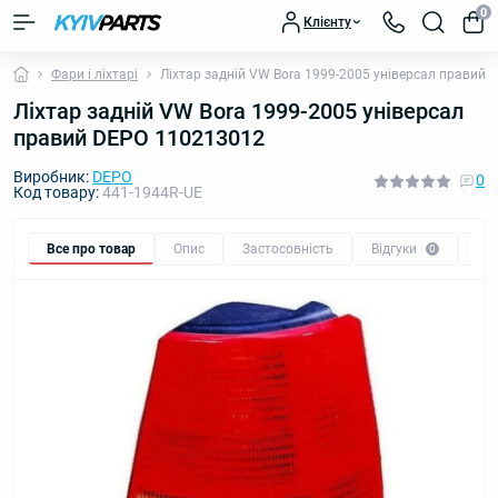
0
Клієнту
Фари і ліхтарі
Ліхтар задній VW Bora 1999-2005 універсал правий
Ліхтар задній VW Bora 1999-2005 універсал
правий DEPO 110213012
Виробник:
DEPO
0
Код товару:
441-1944R-UE
Все про товар
Опис
Застосовність
Відгуки
Пи
0