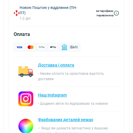
Новою Поштою у відділення (ПН-
за тарифами
ПТ)
перевізника
1-2 дні
Оплата
IBAN
Доставка і оплата
- Умови оплати та орієнтовна вартість
доставки
Наш Instagram
- Щоденні звіти по відправкам та новини
Фарбованих деталей немає
– Якщо ви шукаєте запчастину у вашому