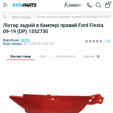
0
Клієнту
Фари і ліхтарі
Ліхтар задній в бампері правий Ford Fiesta 09-19 (D
Ліхтар задній в бампері правий Ford Fiesta
09-19 (DP) 1552730
Виробник:
DEPO
0
Код товару:
431-2901R-LD-E-03
Все про товар
Опис
Застосовність
Відгуки
Пи
0