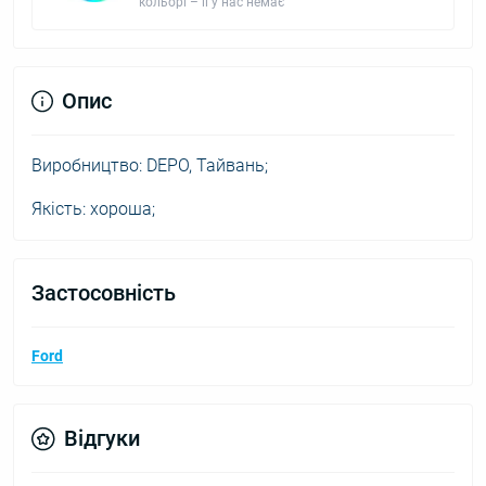
кольорі – її у нас немає
Опис
Виробництво: DEPO, Тайвань;
Якість: хороша;
Застосовність
Ford
Відгуки