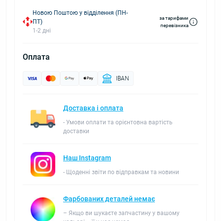
Новою Поштою у відділення (ПН-
за тарифами
ПТ)
перевізника
1-2 дні
Оплата
IBAN
Доставка і оплата
- Умови оплати та орієнтовна вартість
доставки
Наш Instagram
- Щоденні звіти по відправкам та новини
Фарбованих деталей немає
– Якщо ви шукаєте запчастину у вашому