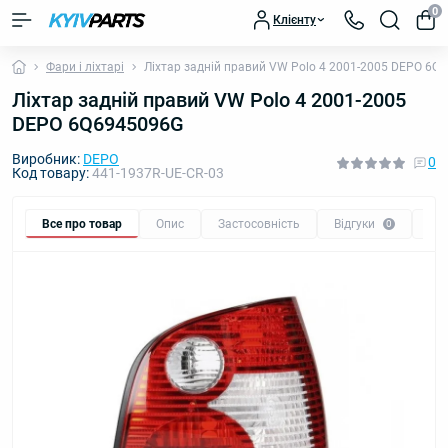
0
Клієнту
Фари і ліхтарі
Ліхтар задній правий VW Polo 4 2001-2005 DEPO 6Q
Ліхтар задній правий VW Polo 4 2001-2005
DEPO 6Q6945096G
Виробник:
DEPO
0
Код товару:
441-1937R-UE-CR-03
Все про товар
Опис
Застосовність
Відгуки
Пи
0