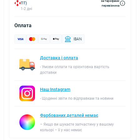
за тарифами
ПТ)
перевізника
1-2 дні
Оплата
IBAN
Доставка і оплата
- Умови оплати та орієнтовна вартість
доставки
Наш Instagram
- Щоденні звіти по відправкам та новини
Фарбованих деталей немає
– Якщо ви шукаєте запчастину у вашому
кольорі – її у нас немає