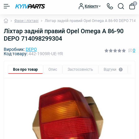
0
Клієнту
Фари і ліхтарі
Ліхтар задній правий Opel Omega A 86-90 DEPO 714
Ліхтар задній правий Opel Omega A 86-90
DEPO 714098299304
Виробник:
DEPO
0
Код товару:
442-1909R-UE-YR
Все про товар
Опис
Застосовність
Відгуки
Пи
0