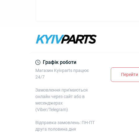
Графік роботи
Магазин Kyivparts працює
Перейти 
24/7
Замовлення при'маються
онлайн через сайт або в
месенджерах
(Viber/Telegram)
Відправка замовлень: ПН-ПТ
друга половина дня