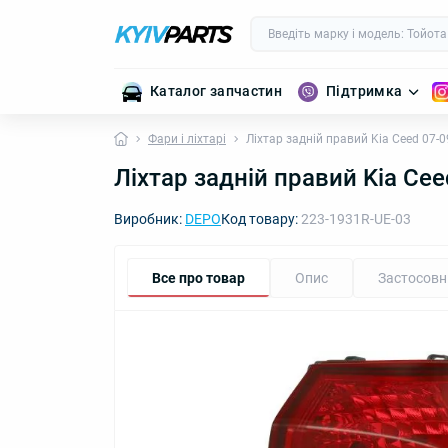
Каталог запчастин
Підтримка
Фари і ліхтарі
Ліхтар задній правий Kia Ceed 07
Ліхтар задній правий Kia Ce
Виробник:
DEPO
Код товару:
223-1931R-UE-03
Все про товар
Опис
Застосовн