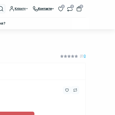
0
0
0
Клієнту
Контакти
ня?
0