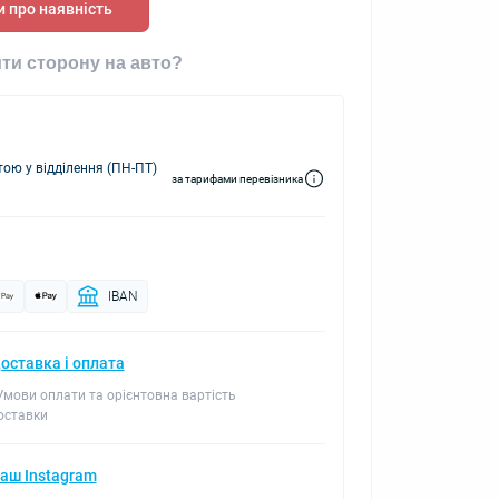
 про наявність
ти сторону на авто?
ю у відділення (ПН-ПТ)
за тарифами перевізника
IBAN
оставка і оплата
 Умови оплати та орієнтовна вартість
оставки
аш Instagram