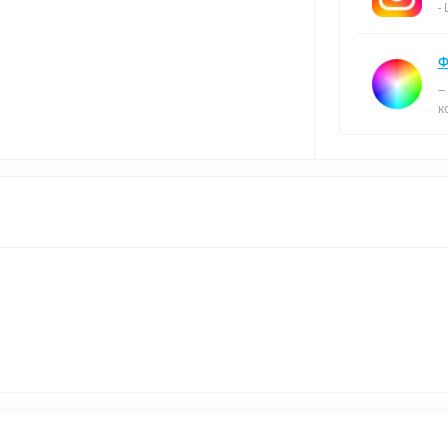
-
Ф
–
к