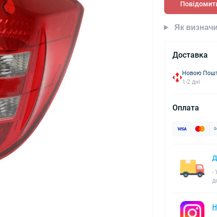
Повідомити
Як визначи
Доставка
Новою Пошто
1-2 дні
Оплата
Д
-
д
Н