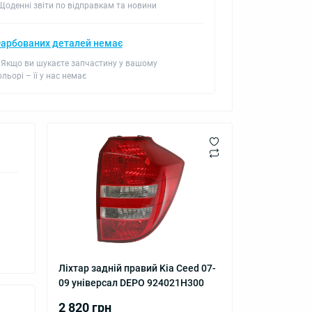
 Щоденні звіти по відправкам та новини
арбованих деталей немає
 Якщо ви шукаєте запчастину у вашому
ольорі – її у нас немає
Ліхтар задній правий Kia Ceed 07-
09 універсал DEPO 924021H300
2 820 грн