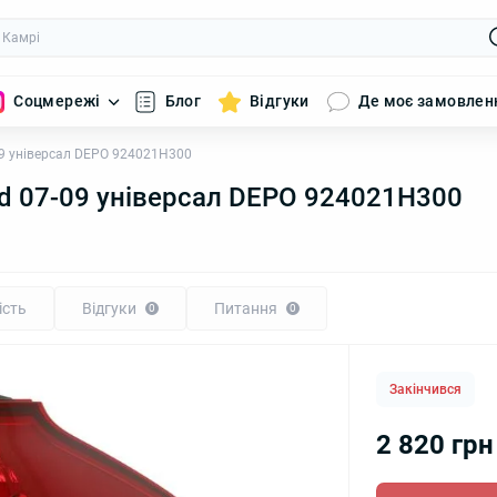
Соцмережі
Блог
Відгуки
Де моє замовлен
-09 універсал DEPO 924021H300
ed 07-09 універсал DEPO 924021H300
ість
Відгуки
Питання
0
0
Закінчився
2 820 грн