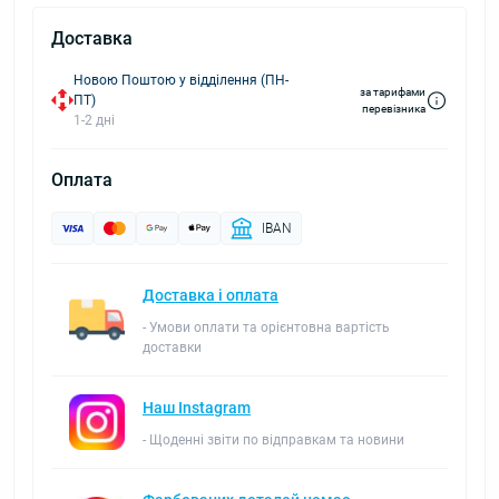
Доставка
Новою Поштою у відділення (ПН-
за тарифами
ПТ)
перевізника
1-2 дні
Оплата
IBAN
Доставка і оплата
- Умови оплати та орієнтовна вартість
доставки
Наш Instagram
- Щоденні звіти по відправкам та новини