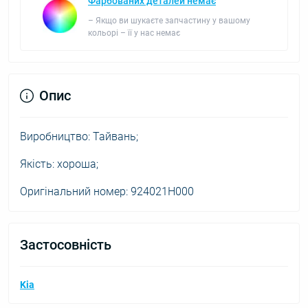
Фарбованих деталей немає
– Якщо ви шукаєте запчастину у вашому
кольорі – її у нас немає
Опис
Виробництво: Тайвань;
Якість: хороша;
Оригінальний номер: 924021H000
Застосовність
Kia