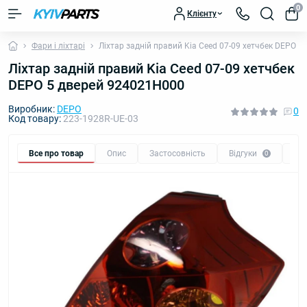
0
Клієнту
Фари і ліхтарі
Ліхтар задній правий Kia Ceed 07-09 хетчбек DEPO 
Ліхтар задній правий Kia Ceed 07-09 хетчбек
DEPO 5 дверей 924021H000
Виробник:
DEPO
0
Код товару:
223-1928R-UE-03
Все про товар
Опис
Застосовність
Відгуки
Пи
0