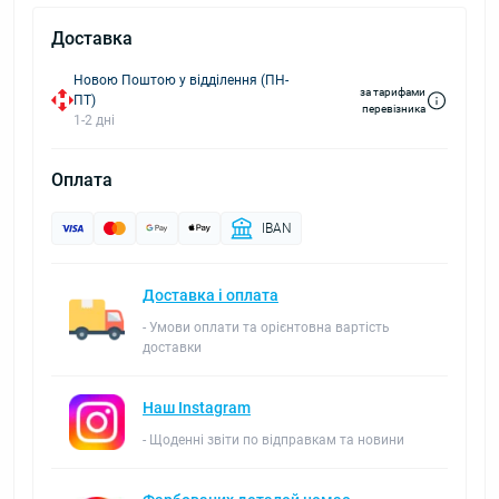
Доставка
Новою Поштою у відділення (ПН-
за тарифами
ПТ)
перевізника
1-2 дні
Оплата
IBAN
Доставка і оплата
- Умови оплати та орієнтовна вартість
доставки
Наш Instagram
- Щоденні звіти по відправкам та новини