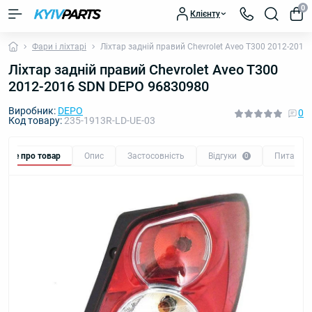
0
Клієнту
Фари і ліхтарі
Ліхтар задній правий Chevrolet Aveo T300 2012-201
Ліхтар задній правий Chevrolet Aveo T300
2012-2016 SDN DEPO 96830980
Виробник:
DEPO
0
Код товару:
235-1913R-LD-UE-03
Все про товар
Опис
Застосовність
Відгуки
Питання
0