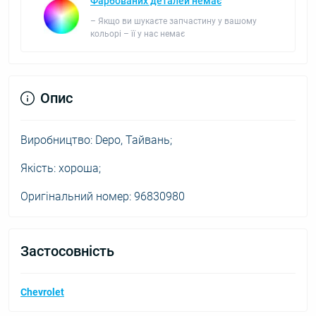
Фарбованих деталей немає
– Якщо ви шукаєте запчастину у вашому
кольорі – її у нас немає
Опис
Виробництво: Depo, Тайвань;
Якість: хороша;
Оригінальний номер: 96830980
Застосовність
Chevrolet