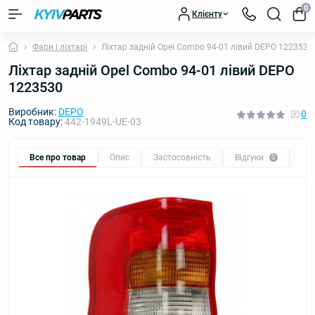
0
Клієнту
Фари і ліхтарі
Ліхтар задній Opel Combo 94-01 лівий DEPO 1223530
Ліхтар задній Opel Combo 94-01 лівий DEPO
1223530
Виробник:
DEPO
0
Код товару:
442-1949L-UE-03
Все про товар
Опис
Застосовність
Відгуки
Пи
0