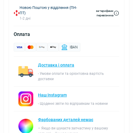
Новою Поштою у відділення (ПН-
за тарифами
ПТ)
перевізника
1-2 дні
Оплата
IBAN
Доставка і оплата
- Умови оплати та орієнтовна вартість
доставки
Наш Instagram
- Щоденні звіти по відправкам та новини
Фарбованих деталей немає
– Якщо ви шукаєте запчастину у вашому