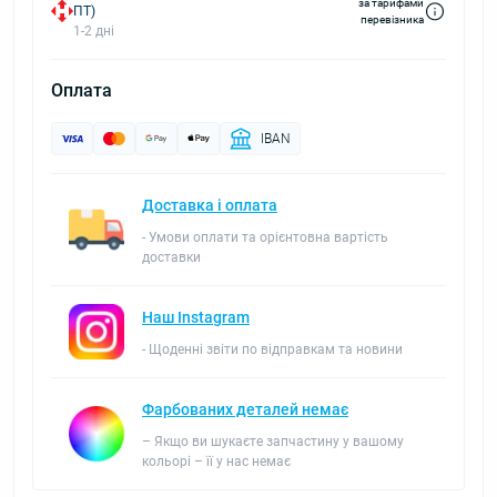
за тарифами
ПТ)
перевізника
1-2 дні
Оплата
IBAN
Доставка і оплата
- Умови оплати та орієнтовна вартість
доставки
Наш Instagram
- Щоденні звіти по відправкам та новини
Фарбованих деталей немає
– Якщо ви шукаєте запчастину у вашому
кольорі – її у нас немає