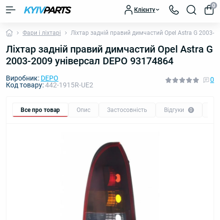
0
Клієнту
Фари і ліхтарі
Ліхтар задній правий димчастий Opel Astra G 2003-
Ліхтар задній правий димчастий Opel Astra G
2003-2009 універсал DEPO 93174864
Виробник:
DEPO
0
Код товару:
442-1915R-UE2
Все про товар
Опис
Застосовність
Відгуки
Пи
0