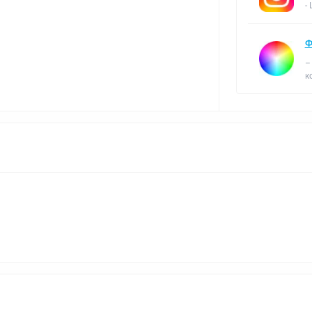
-
Ф
–
к