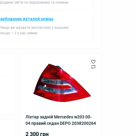
 Щоденні звіти по відправкам та новини
арбованих деталей немає
 Якщо ви шукаєте запчастину у вашому
ольорі – її у нас немає
Ліхтар задній Mercedes w203 00-
04 правий седан DEPO 2038200264
2 300 грн