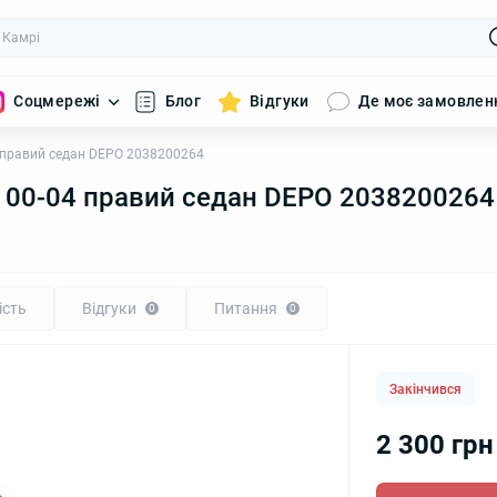
Соцмережі
Блог
Відгуки
Де моє замовлен
4 правий седан DEPO 2038200264
3 00-04 правий седан DEPO 2038200264
ість
Відгуки
Питання
0
0
Закінчився
2 300 грн