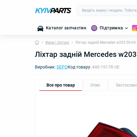
Каталог запчастин
Підтримка
Фари і ліхтарі
Ліхтар задній Mercedes w203 00-0
Ліхтар задній Mercedes w20
Виробник:
DEPO
Код товару:
440-1917R-UE
Все про товар
Опис
Застосовн