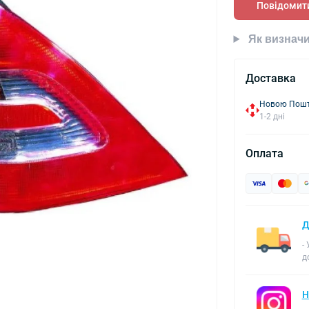
Повідомити
Як визначи
Доставка
Новою Пошто
1-2 дні
Оплата
Д
-
д
Н