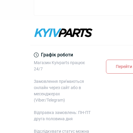
Графік роботи
Магазин Kyivparts працює
Перейти 
24/7
Замовлення при'маються
онлайн через сайт або в
месенджерах
(Viber/Telegram)
Відправка замовлень: ПН-ПТ
друга половина дня
Відслідкувати статус можна