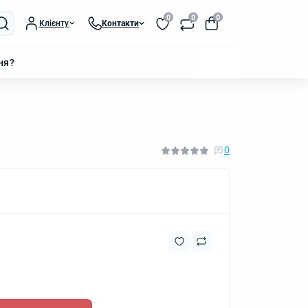
0
0
0
Клієнту
Контакти
ня?
0