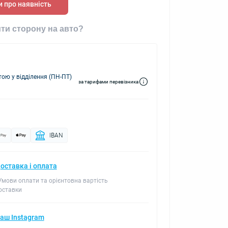
 про наявність
ти сторону на авто?
ю у відділення (ПН-ПТ)
за тарифами перевізника
IBAN
оставка і оплата
 Умови оплати та орієнтовна вартість
оставки
аш Instagram