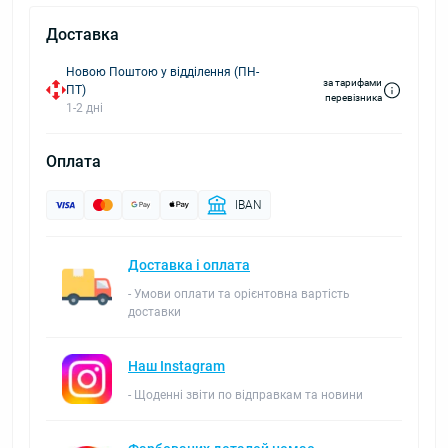
Доставка
Новою Поштою у відділення (ПН-
за тарифами
ПТ)
перевізника
1-2 дні
Оплата
IBAN
Доставка і оплата
- Умови оплати та орієнтовна вартість
доставки
Наш Instagram
- Щоденні звіти по відправкам та новини