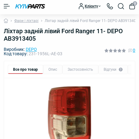
0
Клієнту
Фари і ліхтарі
Ліхтар задній лівий Ford Ranger 11- DEPO AB3913405
Ліхтар задній лівий Ford Ranger 11- DEPO
AB3913405
Виробник:
DEPO
0
Код товару:
231-1956L-AE-03
Все про товар
Опис
Застосовність
Відгуки
Пи
0