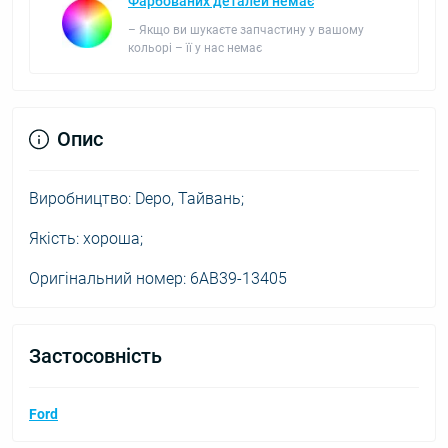
Фарбованих деталей немає
– Якщо ви шукаєте запчастину у вашому
кольорі – її у нас немає
Опис
Виробництво: Depo, Тайвань;
Якість: хороша;
Оригінальний номер: 6AB39-13405
Застосовність
Ford