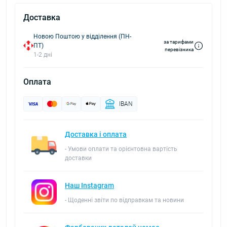
Доставка
Новою Поштою у відділення (ПН-
за тарифами
ПТ)
перевізника
1-2 дні
Оплата
IBAN
Доставка і оплата
- Умови оплати та орієнтовна вартість
доставки
Наш Instagram
- Щоденні звіти по відправкам та новини