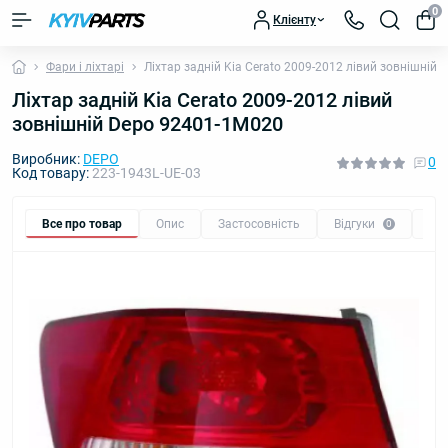
0
Клієнту
Фари і ліхтарі
Ліхтар задній Kia Cerato 2009-2012 лівий зовнішній
Ліхтар задній Kia Cerato 2009-2012 лівий
зовнішній Depo 92401-1M020
Виробник:
DEPO
0
Код товару:
223-1943L-UE-03
Все про товар
Опис
Застосовність
Відгуки
Пи
0