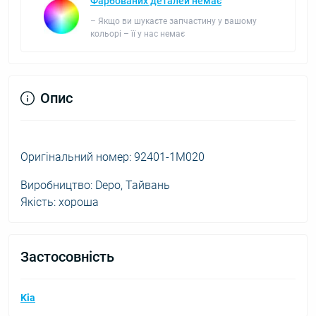
Фарбованих деталей немає
– Якщо ви шукаєте запчастину у вашому
кольорі – її у нас немає
Опис
Оригінальний номер: 92401-1M020
Виробництво: Depo, Тайвань
Якість: хороша
Застосовність
Kia