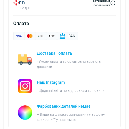
за тарифами
ПТ)
перевізника
1-2 дні
Оплата
IBAN
Доставка і оплата
- Умови оплати та орієнтовна вартість
доставки
Наш Instagram
- Щоденні звіти по відправкам та новини
Фарбованих деталей немає
– Якщо ви шукаєте запчастину у вашому
кольорі – її у нас немає