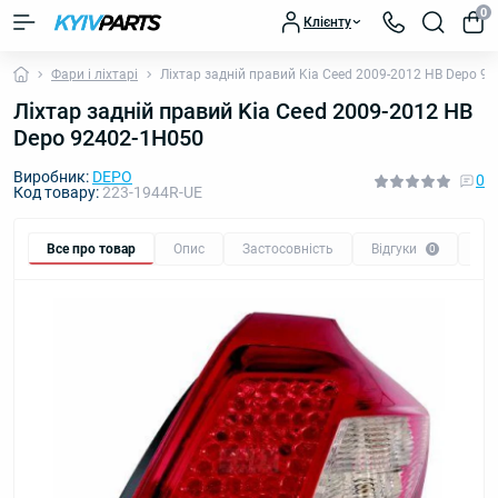
0
Клієнту
Фари і ліхтарі
Ліхтар задній правий Kia Ceed 2009-2012 HB Depo 9
Ліхтар задній правий Kia Ceed 2009-2012 HB
Depo 92402-1H050
Виробник:
DEPO
0
Код товару:
223-1944R-UE
Все про товар
Опис
Застосовність
Відгуки
Пи
0