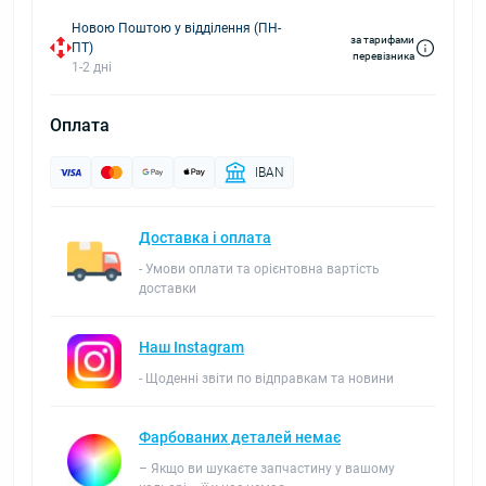
Новою Поштою у відділення (ПН-
за тарифами
ПТ)
перевізника
1-2 дні
Оплата
IBAN
Доставка і оплата
- Умови оплати та орієнтовна вартість
доставки
Наш Instagram
- Щоденні звіти по відправкам та новини
Фарбованих деталей немає
– Якщо ви шукаєте запчастину у вашому