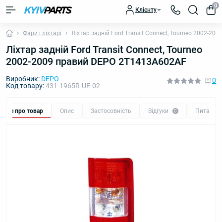
0
Клієнту
Фари і ліхтарі
Ліхтар задній Ford Transit Connect, Tourneo 2002-2
Ліхтар задній Ford Transit Connect, Tourneo
2002-2009 правий DEPO 2T1413A602AF
Виробник:
DEPO
0
Код товару:
431-1965R-UE-02
Все про товар
Опис
Застосовність
Відгуки
Питання
0