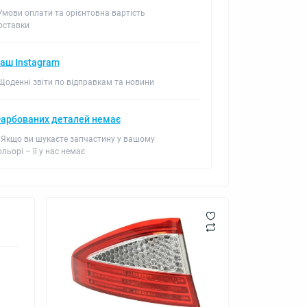
 Умови оплати та орієнтовна вартість
оставки
аш Instagram
 Щоденні звіти по відправкам та новини
арбованих деталей немає
 Якщо ви шукаєте запчастину у вашому
ольорі – її у нас немає