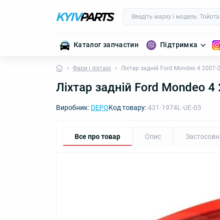
Каталог запчастин
Підтримка
Фари і ліхтарі
Ліхтар задній Ford Mondeo 4 2007-
Ліхтар задній Ford Mondeo 4
Виробник:
DEPO
Код товару:
431-1974L-UE-03
Все про товар
Опис
Застосовн