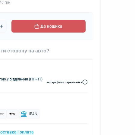
40 грн
До кошика
ти сторону на авто?
ю у відділення (ПН-ПТ)
за тарифами перевізника
IBAN
оставка і оплата