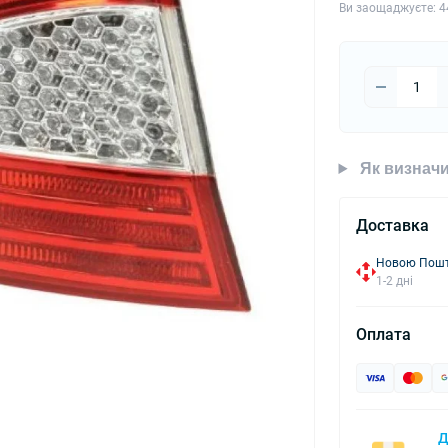
Ви заощаджуєте:
4
Як визначи
Доставка
Новою Пошто
1-2 дні
Оплата
Д