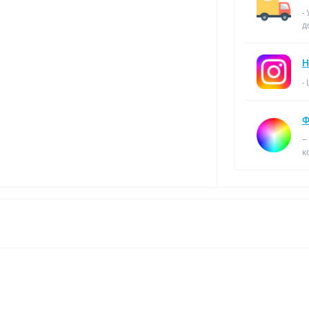
-
д
Н
-
Ф
–
к