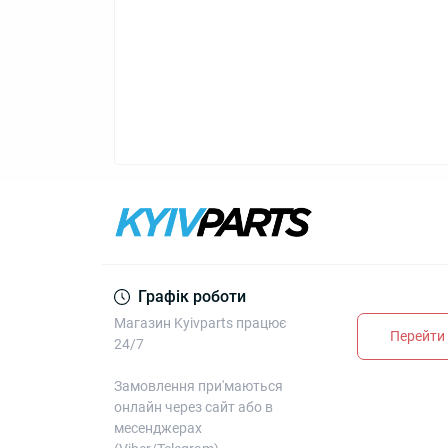
Графік роботи
Магазин Kyivparts працює
Перейти 
24/7
Замовлення при'маються
онлайн через сайт або в
месенджерах