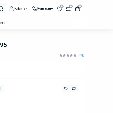
0
0
0
Клієнту
Контакти
ня?
595
0
1