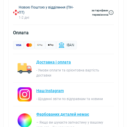
Новою Поштою у відділення (ПН-
за тарифами
ПТ)
перевізника
1-2 дні
Оплата
IBAN
Доставка і оплата
- Умови оплати та орієнтовна вартість
доставки
Наш Instagram
- Щоденні звіти по відправкам та новини
Фарбованих деталей немає
– Якщо ви шукаєте запчастину у вашому