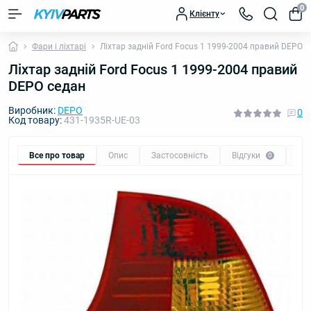
0
Клієнту
Фари і ліхтарі
Ліхтар задній Ford Focus 1 1999-2004 правий DEPO с
Ліхтар задній Ford Focus 1 1999-2004 правий
DEPO седан
Виробник:
DEPO
0
Код товару:
431-1935R-UE-03
Все про товар
Опис
Застосовність
Відгуки
Пи
0