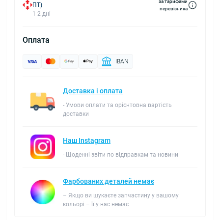
за тарифами
ПТ)
перевізника
1-2 дні
Оплата
IBAN
Доставка і оплата
- Умови оплати та орієнтовна вартість
доставки
Наш Instagram
- Щоденні звіти по відправкам та новини
Фарбованих деталей немає
– Якщо ви шукаєте запчастину у вашому
кольорі – її у нас немає