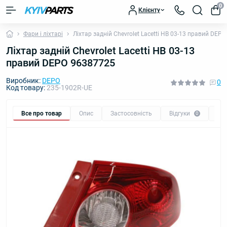
0
Клієнту
Фари і ліхтарі
Ліхтар задній Chevrolet Lacetti HB 03-13 правий DEP
Ліхтар задній Chevrolet Lacetti HB 03-13
правий DEPO 96387725
Виробник:
DEPO
0
Код товару:
235-1902R-UE
Все про товар
Опис
Застосовність
Відгуки
Пи
0