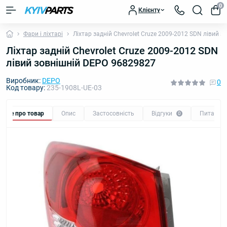
0
Клієнту
Фари і ліхтарі
Ліхтар задній Chevrolet Cruze 2009-2012 SDN лівий 
Ліхтар задній Chevrolet Cruze 2009-2012 SDN
лівий зовнішній DEPO 96829827
Виробник:
DEPO
0
Код товару:
235-1908L-UE-03
Все про товар
Опис
Застосовність
Відгуки
Питання
0