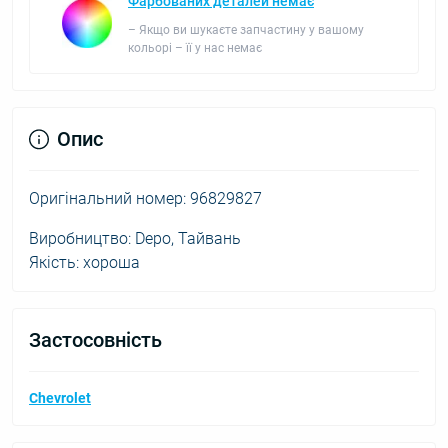
Фарбованих деталей немає
– Якщо ви шукаєте запчастину у вашому
кольорі – її у нас немає
Опис
Оригінальний номер: 96829827
Виробництво: Depo, Тайвань
Якість: хороша
Застосовність
Chevrolet