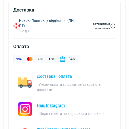
Доставка
Новою Поштою у відділення (ПН-
за тарифами
ПТ)
перевізника
1-2 дні
Оплата
IBAN
Доставка і оплата
- Умови оплати та орієнтовна вартість
доставки
Наш Instagram
- Щоденні звіти по відправкам та новини