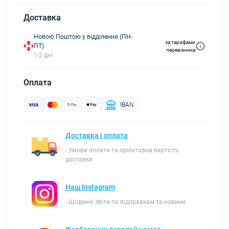
Доставка
Новою Поштою у відділення (ПН-
за тарифами
ПТ)
перевізника
1-2 дні
Оплата
IBAN
Доставка і оплата
- Умови оплати та орієнтовна вартість
доставки
Наш Instagram
- Щоденні звіти по відправкам та новини