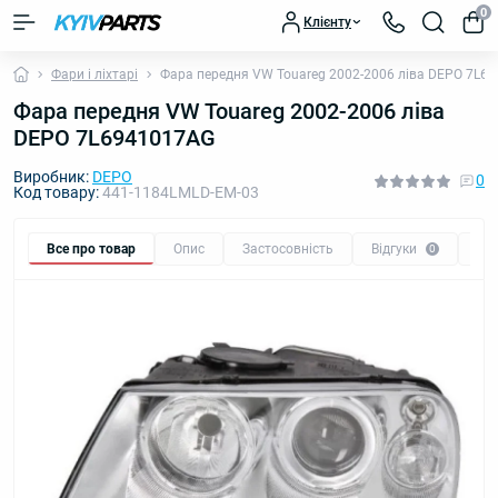
0
Клієнту
Фари і ліхтарі
Фара передня VW Touareg 2002-2006 ліва DEPO 7L6
Фара передня VW Touareg 2002-2006 ліва
DEPO 7L6941017AG
Виробник:
DEPO
0
Код товару:
441-1184LMLD-EM-03
Все про товар
Опис
Застосовність
Відгуки
Пи
0