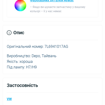
Фарбованих деталей немає
– Якщо ви шукаєте запчастину у вашому
кольорі – її у нас немає
Опис
Оригінальний номер: 7L6941017AG
Виробництво: Depo, Тайвань
Якість: хороша
Під лампу: H7/H9
Застосовність
VW