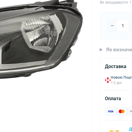
Ви заощаджуєте:
1
Як визначи
Доставка
Новою Пошто
1-2 дні
Оплата
Д