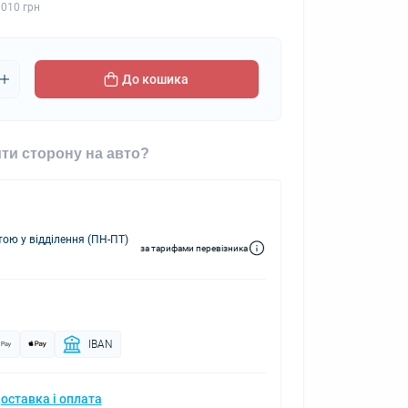
 010 грн
До кошика
ти сторону на авто?
ю у відділення (ПН-ПТ)
за тарифами перевізника
IBAN
оставка і оплата