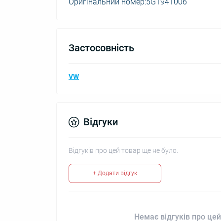
Оригінальний номер:5G1941006
Застосовність
VW
Відгуки
Відгуків про цей товар ще не було.
+ Додати відгук
Немає відгуків про цей