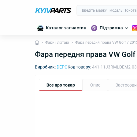
Каталог запчастин
Підтримка
Фари і ліхтарі
Фара передня права VW Golf 7 201
Фара передня права VW Golf
Виробник:
DEPO
Код товару:
441-11J3RMLDEM2-03
Все про товар
Опис
Застосовн