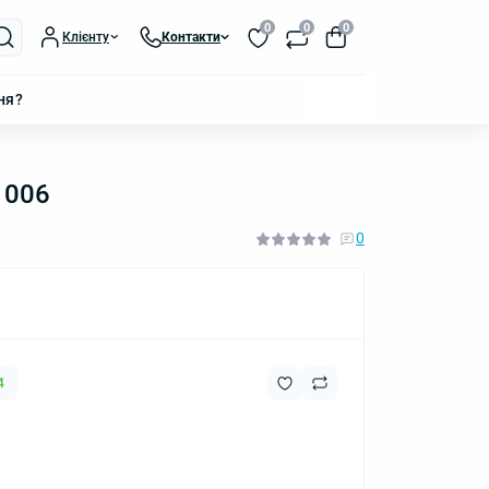
0
0
0
Клієнту
Контакти
ня?
1006
0
4