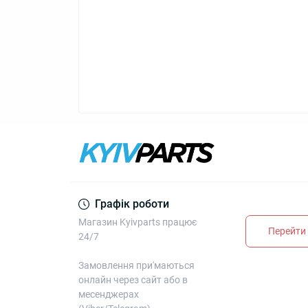
Графік роботи
Магазин Kyivparts працює
Перейти 
24/7
Замовлення при'маються
онлайн через сайт або в
месенджерах