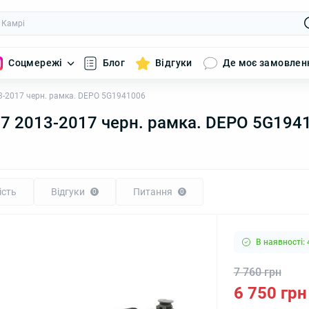
Соцмережі
Блог
Відгуки
Де моє замовлен
3-2017 черн. рамка. DEPO 5G1941006
 7 2013-2017 черн. рамка. DEPO 5G194
ість
Відгуки
Питання
0
0
В наявності: 
7 760 грн
6 750 грн