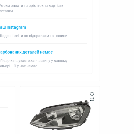
 Умови оплати та орієнтовна вартість
оставки
аш Instagram
 Щоденні звіти по відправкам та новини
арбованих деталей немає
 Якщо ви шукаєте запчастину у вашому
ольорі – її у нас немає