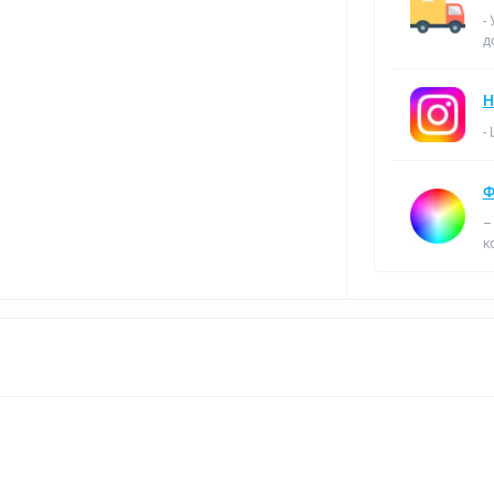
-
д
Н
-
Ф
–
к