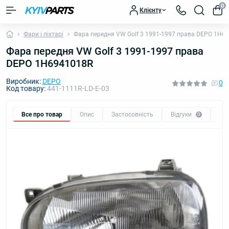
0
Клієнту
Фари і ліхтарі
Фара передня VW Golf 3 1991-1997 права DEPO 1H6
Фара передня VW Golf 3 1991-1997 права
DEPO 1H6941018R
Виробник:
DEPO
0
Код товару:
441-1111R-LD-E-03
Все про товар
Опис
Застосовність
Відгуки
Пи
0