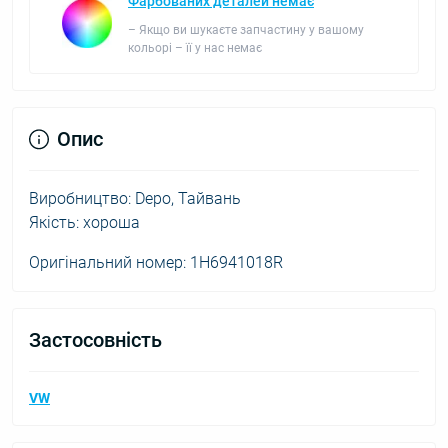
Фарбованих деталей немає
– Якщо ви шукаєте запчастину у вашому
кольорі – її у нас немає
Опис
Виробництво: Depo, Тайвань
Якість: хороша
Оригінальний номер: 1H6941018R
Застосовність
VW