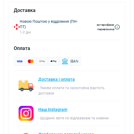
Доставка
Новою Поштою у відділення (ПН-
за тарифами
ПТ)
перевізника
1-2 дні
Оплата
IBAN
Доставка і оплата
- Умови оплати та орієнтовна вартість
доставки
Наш Instagram
- Щоденні звіти по відправкам та новини