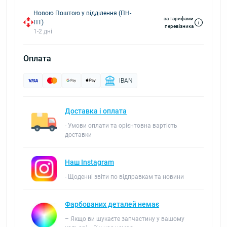
Новою Поштою у відділення (ПН-
за тарифами
ПТ)
перевізника
1-2 дні
Оплата
IBAN
Доставка і оплата
- Умови оплати та орієнтовна вартість
доставки
Наш Instagram
- Щоденні звіти по відправкам та новини
Фарбованих деталей немає
– Якщо ви шукаєте запчастину у вашому