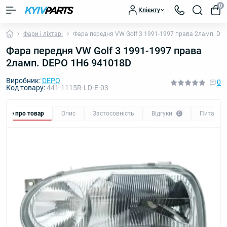
0
Клієнту
Фари і ліхтарі
Фара передня VW Golf 3 1991-1997 права 2ламп. D
Фара передня VW Golf 3 1991-1997 права
2ламп. DEPO 1H6 941018D
Виробник:
DEPO
0
Код товару:
441-1115R-LD-E-03
Все про товар
Опис
Застосовність
Відгуки
Питання
0