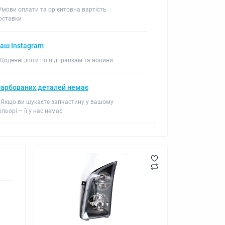
 Умови оплати та орієнтовна вартість
оставки
аш Instagram
 Щоденні звіти по відправкам та новини
арбованих деталей немає
 Якщо ви шукаєте запчастину у вашому
ольорі – її у нас немає