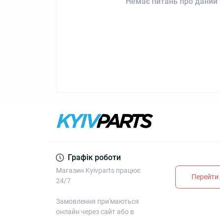
Немає питань про даний 
Графік роботи
Магазин Kyivparts працює
Перейти 
24/7
Замовлення при'маються
онлайн через сайт або в