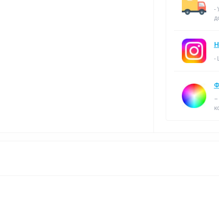
-
д
Н
-
Ф
–
к