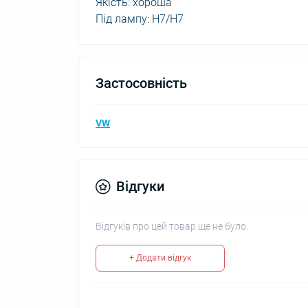
Якість: хороша
Під лампу: H7/H7
Застосовність
VW
Відгуки
Відгуків про цей товар ще не було.
+ Додати відгук