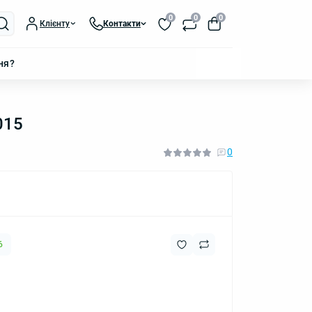
0
0
0
Клієнту
Контакти
ня?
015
0
6