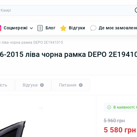
Соцмережі
Блог
Відгуки
Де моє замовлен
5 ліва чорна рамка DEPO 2E1941015
06-2015 ліва чорна рамка DEPO 2E1941
ість
Відгуки
Питання
0
0
В наявності: 
5 960 грн
5 580 грн