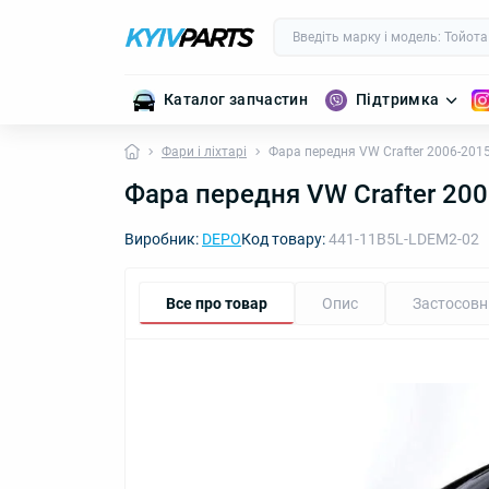
Каталог запчастин
Підтримка
Фари і ліхтарі
Фара передня VW Crafter 2006-201
Фара передня VW Crafter 20
Виробник:
DEPO
Код товару:
441-11B5L-LDEM2-02
Все про товар
Опис
Застосовн