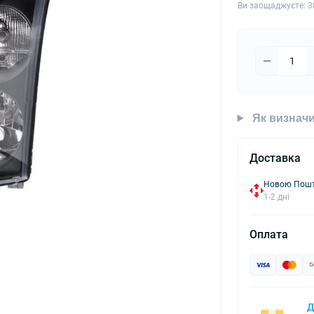
Ви заощаджуєте:
3
Як визначи
Доставка
Новою Пошто
1-2 дні
Оплата
Д