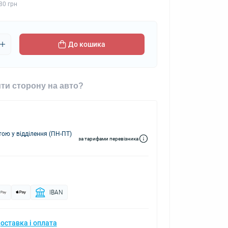
80 грн
До кошика
ти сторону на авто?
ю у відділення (ПН-ПТ)
за тарифами перевізника
IBAN
оставка і оплата