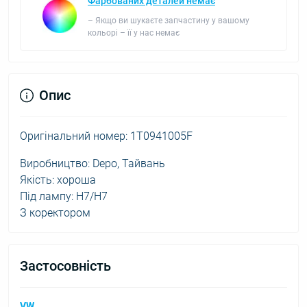
Фарбованих деталей немає
– Якщо ви шукаєте запчастину у вашому
кольорі – її у нас немає
Опис
Оригінальний номер: 1T0941005F
Виробництво: Depo, Тайвань
Якість: хороша
Під лампу: H7/H7
З коректором
Застосовність
VW