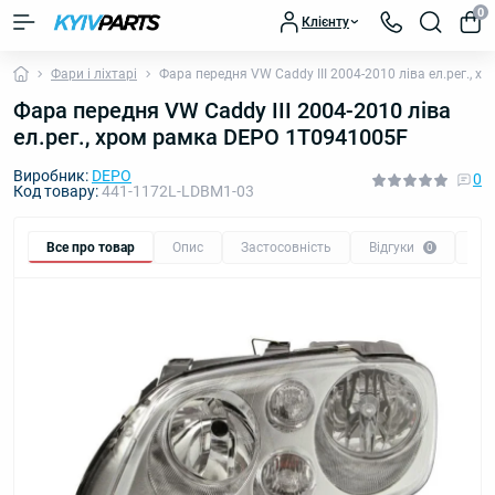
0
Клієнту
Фари і ліхтарі
Фара передня VW Caddy III 2004-2010 ліва ел.рег., 
Фара передня VW Caddy III 2004-2010 ліва
ел.рег., хром рамка DEPO 1T0941005F
Виробник:
DEPO
0
Код товару:
441-1172L-LDBM1-03
Все про товар
Опис
Застосовність
Відгуки
Пи
0