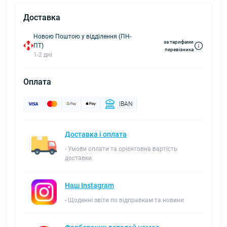
Доставка
Новою Поштою у відділення (ПН-
за тарифами
ПТ)
перевізника
1-2 дні
Оплата
IBAN
Доставка і оплата
- Умови оплати та орієнтовна вартість
доставки
Наш Instagram
- Щоденні звіти по відправкам та новини