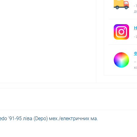
-
д
Н
-
Ф
–
к
do '91-95 ліва (Depo) мех./електричних ма.