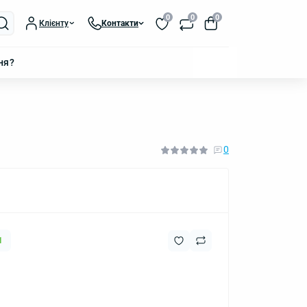
0
0
0
Клієнту
Контакти
ня?
0
1