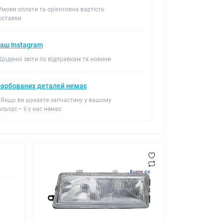
 Умови оплати та орієнтовна вартість
оставки
аш Instagram
 Щоденні звіти по відправкам та новини
арбованих деталей немає
 Якщо ви шукаєте запчастину у вашому
ольорі – її у нас немає