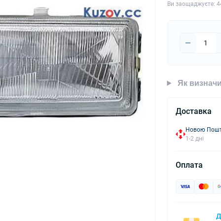
Ви заощаджуєте:
4
Як визначи
Доставка
Новою Пошто
1-2 дні
Оплата
Д