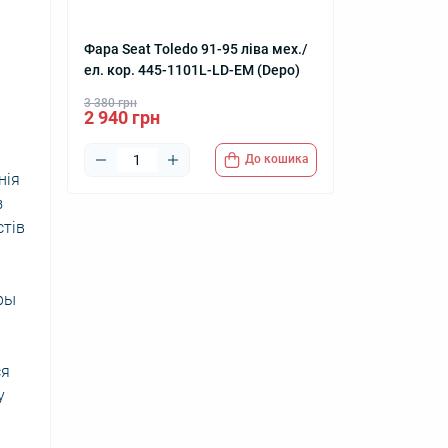
Фара Seat Toledo 91-95 ліва мех./
ел. кор. 445-1101L-LD-EM (Depo)
3 380 грн
2 940 грн
До кошика
нія
з
стів
ры
ся
у