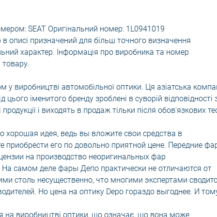
омером: SEAT Оригінальний номер: 1L0941019
 в описі призначений для більш точного визначення
льний характер. Інформація про виробника та номер
 товару.
м у виробництві автомобільної оптики. Ця азіатська компа
ід цього іменитого бренду зроблені в суворій відповідності 
родукції і виходять в продаж тільки після обов'язкових те
о хорошая идея, ведь вы вложите свои средства в
те приобрести его по довольно приятной цене. Передние фа
цензии на производство неоригинальных фар
. На самом деле фары Депо практически не отличаются от
ими столь несущественно, что многими экспертами сводит
водителей. Но цена на оптику Depo гораздо выгоднее. И том
я на виробництві оптики, що означає, що вона може