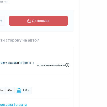
40 грн
До кошика
ти сторону на авто?
ю у відділення (ПН-ПТ)
за тарифами перевізника
IBAN
оставка і оплата