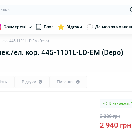
Соцмережі
Блог
Відгуки
Де моє замовлен
. кор. 445-1101L-LD-EM (Depo)
мех./ел. кор. 445-1101L-LD-EM (Depo)
ість
Відгуки
Питання
0
0
В наявності: 
3 380 грн
2 940 грн