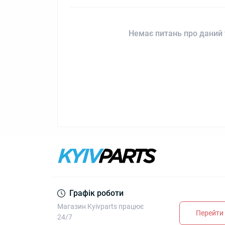
Немає питань про даний 
Графік роботи
Магазин Kyivparts працює
Перейти 
24/7