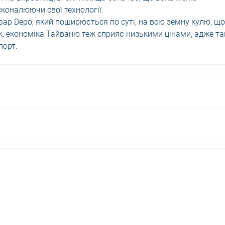
коналюючи свої технології.
фар Depo, який поширюється по суті, на всю земну кулю, що
 ж, економіка Тайваню теж сприяє низькими цінами, адже т
порт.