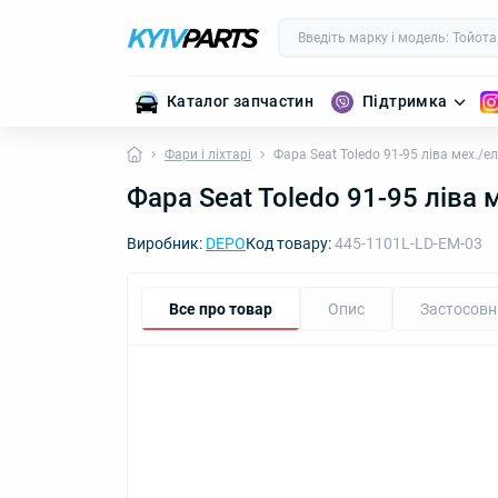
Каталог запчастин
Підтримка
Фари і ліхтарі
Фара Seat Toledo 91-95 ліва мех./ел
Фара Seat Toledo 91-95 ліва 
Виробник:
DEPO
Код товару:
445-1101L-LD-EM-03
Все про товар
Опис
Застосовн