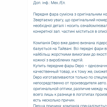
Доп. інф.: Мех./Ел.
Передня фара сумісна з оригінальним н
Звертаємо увагу, що оригінальний номер
необхідної деталі і носить ознайомлюва
конкретної зап. частині міститься в описі
Компанія Depo вже давно визнана лідеро
базується на Тайвані. Всі передні фари в
найбільш жорсткими вимогами до якості п
кожної з вироблених партій.
Купить передние фары Depo – однозначн
качественный товар, и к тому же, сможе
Depo изготавливаются только по спецли
непосредственно от производителя авто
оригинальной оптики, различие между н
всего лишь к разнице в логотипах произ
есть несколько причин.
Перша причина: компанія спеціалізуєтьс