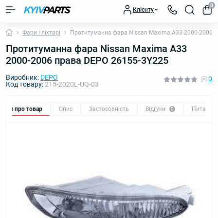
0
Клієнту
Фари і ліхтарі
Протитуманна фара Nissan Maxima A33 2000-2006 
Протитуманна фара Nissan Maxima A33
2000-2006 права DEPO 26155-3Y225
Виробник:
DEPO
0
Код товару:
215-2020L-UQ-03
Все про товар
Опис
Застосовність
Відгуки
Питання
0