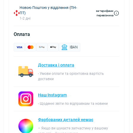
Новою Поштою у відділення (ПН-
за тарифами
ПТ)
перевізника
1-2 дні
Оплата
IBAN
Доставка і оплата
- Умови оплати та орієнтовна вартість
доставки
Наш Instagram
- Щоденні звіти по відправкам та новини
Фарбованих деталей немає
– Якщо ви шукаєте запчастину у вашому