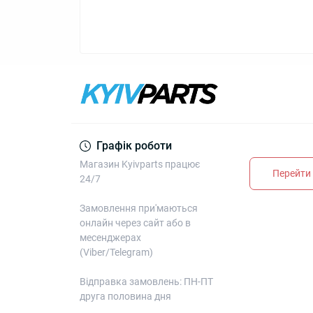
Графік роботи
Магазин Kyivparts працює
Перейти 
24/7
Замовлення при'маються
онлайн через сайт або в
месенджерах
(Viber/Telegram)
Відправка замовлень: ПН-ПТ
друга половина дня