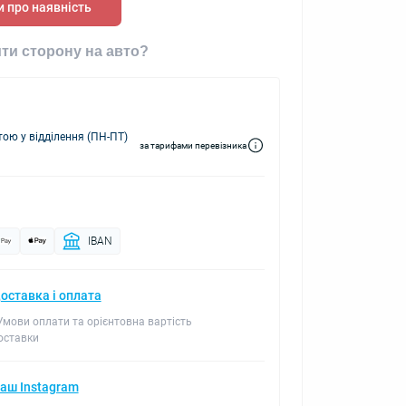
 про наявність
ти сторону на авто?
ю у відділення (ПН-ПТ)
за тарифами перевізника
IBAN
оставка і оплата
 Умови оплати та орієнтовна вартість
оставки
аш Instagram