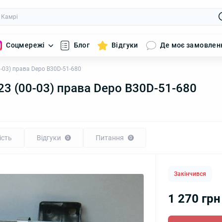
Соцмережі
Блог
Відгуки
Де моє замовлен
03) права Depo B30D-51-680
3 (00-03) права Depo B30D-51-680
ість
Відгуки
Питання
0
0
Закінчився
1 270 грн