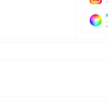
-
Ф
–
к