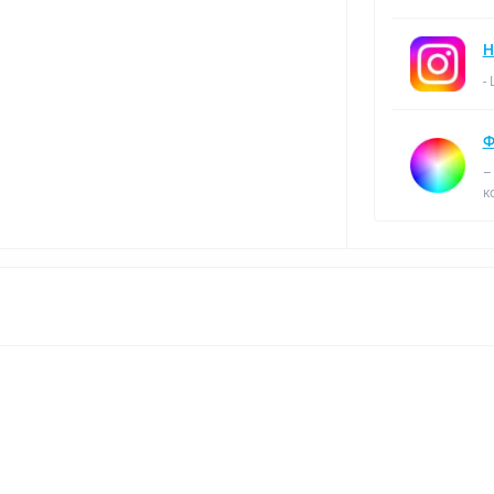
Н
-
Ф
–
к