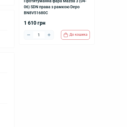
Протитуманна фара Mazda 3 (04-
06) SDN права з рамкою Depo
BN8V51680C
1 610 грн
До кошика