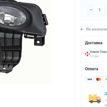
Як визначи
Доставка
Новою Пошто
1-2 дні
Оплата
Д
-
д