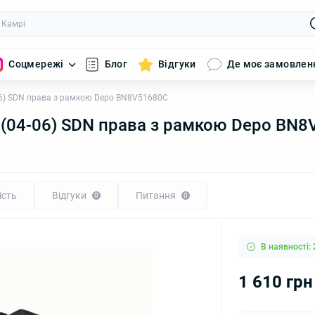
Соцмережі
Блог
Відгуки
Де моє замовлен
6) SDN права з рамкою Depo BN8V51680C
 (04-06) SDN права з рамкою Depo BN
ість
Відгуки
Питання
0
0
В наявності: 
1 610 грн