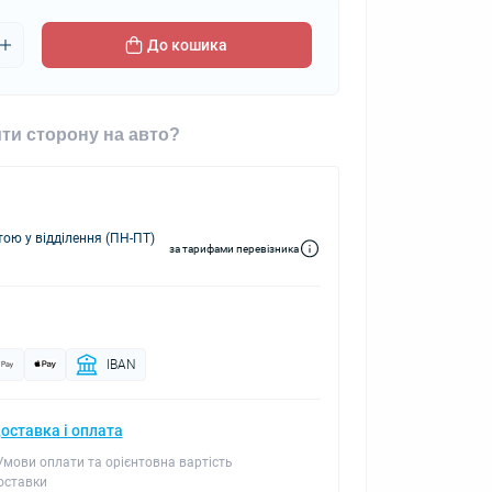
До кошика
ти сторону на авто?
ю у відділення (ПН-ПТ)
за тарифами перевізника
IBAN
оставка і оплата
 Умови оплати та орієнтовна вартість
оставки