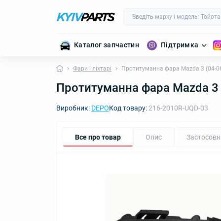
Каталог запчастин
Підтримка
Фари і ліхтарі
Протитуманна фара Mazda 3 (04-0
Протитуманна фара Mazda 3
Виробник:
DEPO
Код товару:
216-2010R-UQD-03
Все про товар
Опис
Застосовн