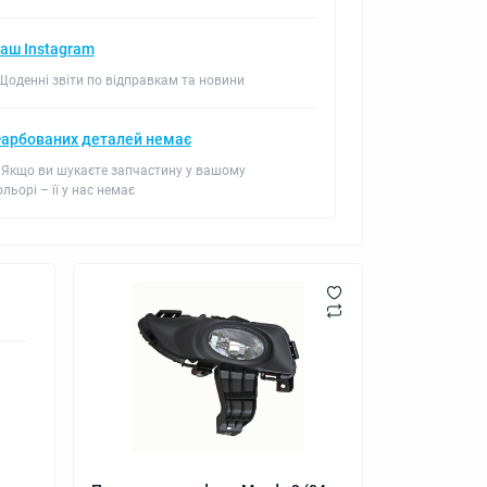
аш Instagram
 Щоденні звіти по відправкам та новини
арбованих деталей немає
 Якщо ви шукаєте запчастину у вашому
ольорі – її у нас немає