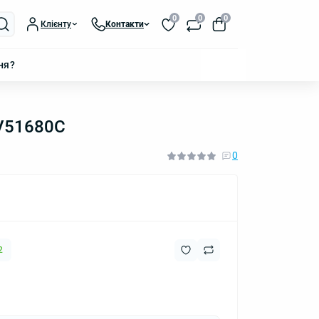
0
0
0
Клієнту
Контакти
ня?
8V51680C
0
2