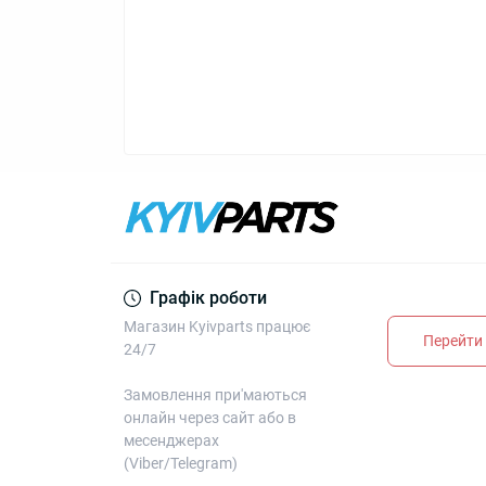
Графік роботи
Магазин Kyivparts працює
Перейти 
24/7
Замовлення при'маються
онлайн через сайт або в
месенджерах
(Viber/Telegram)