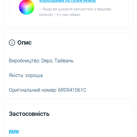
Фарбованих деталей немає
– Якщо ви шукаєте запчастину у вашому
кольорі – її у нас немає
Опис
Виробництво: Depo, Тайвань
Якість: хороша
Оригінальний номер: 6R0941061C
Застосовність
BMW