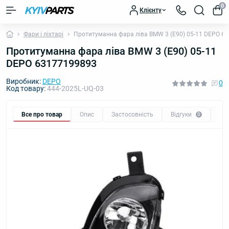
0
Клієнту
Фари і ліхтарі
Протитуманна фара ліва BMW 3 (E90) 05-11 DEPO 6
Протитуманна фара ліва BMW 3 (E90) 05-11
DEPO 63177199893
Виробник:
DEPO
0
Код товару:
444-2025L-UQ-03
Все про товар
Опис
Застосовність
Відгуки
Пи
0