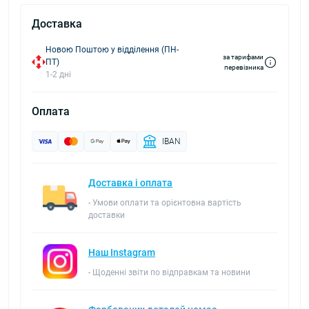
Доставка
Новою Поштою у відділення (ПН-
за тарифами
ПТ)
перевізника
1-2 дні
Оплата
IBAN
Доставка і оплата
- Умови оплати та орієнтовна вартість
доставки
Наш Instagram
- Щоденні звіти по відправкам та новини