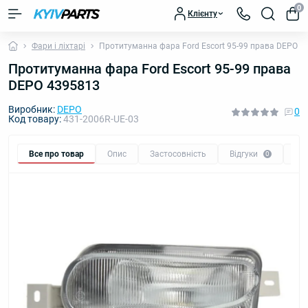
0
Клієнту
Фари і ліхтарі
Протитуманна фара Ford Escort 95-99 права DEPO 4
Протитуманна фара Ford Escort 95-99 права
DEPO 4395813
Виробник:
DEPO
0
Код товару:
431-2006R-UE-03
Все про товар
Опис
Застосовність
Відгуки
Пи
0