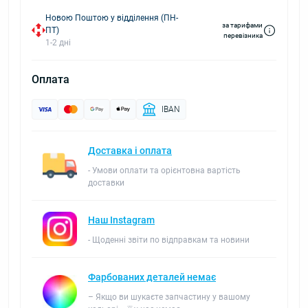
Новою Поштою у відділення (ПН-
за тарифами
ПТ)
перевізника
1-2 дні
Оплата
IBAN
Доставка і оплата
- Умови оплати та орієнтовна вартість
доставки
Наш Instagram
- Щоденні звіти по відправкам та новини
Фарбованих деталей немає
– Якщо ви шукаєте запчастину у вашому