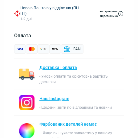
Новою Поштою у відділення (ПН-
за тарифами
ПТ)
перевізника
1-2 дні
Оплата
IBAN
Доставка і оплата
- Умови оплати та орієнтовна вартість
доставки
Наш Instagram
- Щоденні звіти по відправкам та новини
Фарбованих деталей немає
– Якщо ви шукаєте запчастину у вашому