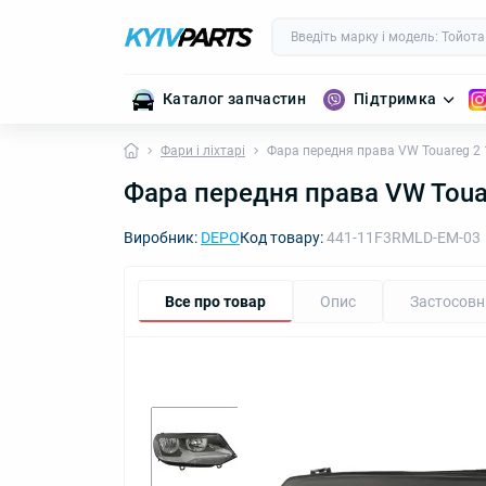
Каталог запчастин
Підтримка
Фари і ліхтарі
Фара передня права VW Touareg 2
Фара передня права VW Toua
Виробник:
DEPO
Код товару:
441-11F3RMLD-EM-03
Все про товар
Опис
Застосовн