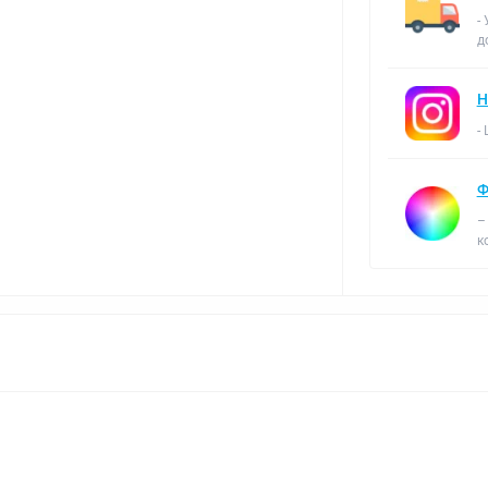
-
д
Н
-
Ф
–
к