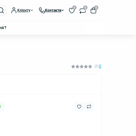
0
0
0
Клієнту
Контакти
ня?
0
1