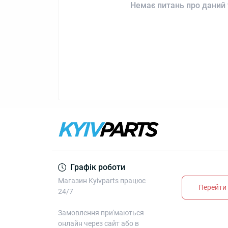
Немає питань про даний 
Графік роботи
Магазин Kyivparts працює
Перейти 
24/7
Замовлення при'маються
онлайн через сайт або в