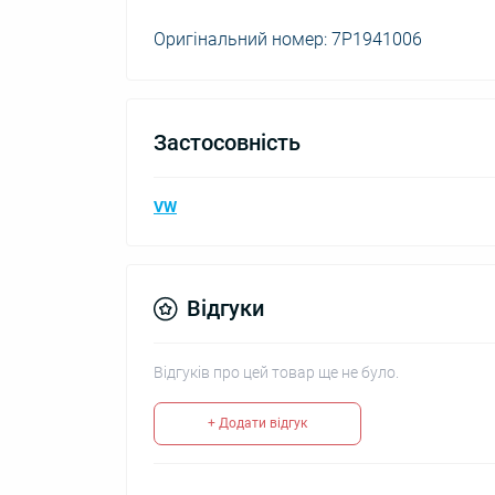
Оригінальний номер: 7P1941006
Застосовність
VW
Відгуки
Відгуків про цей товар ще не було.
+ Додати відгук