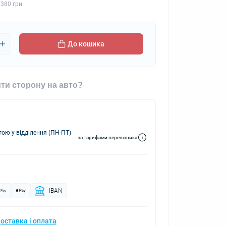
 380 грн
До кошика
ти сторону на авто?
ю у відділення (ПН-ПТ)
за тарифами перевізника
IBAN
оставка і оплата