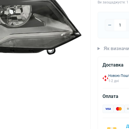
Ви заощаджуєте:
1
Як визначи
Доставка
Новою Пошто
1-2 дні
Оплата
Д