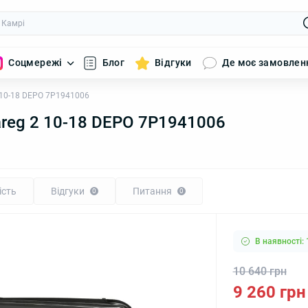
Соцмережі
Блог
Відгуки
Де моє замовлен
 10-18 DEPO 7P1941006
reg 2 10-18 DEPO 7P1941006
ість
Відгуки
Питання
0
0
В наявності: 
10 640 грн
9 260 грн