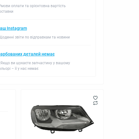
 Умови оплати та орієнтовна вартість
оставки
аш Instagram
 Щоденні звіти по відправкам та новини
арбованих деталей немає
 Якщо ви шукаєте запчастину у вашому
ольорі – її у нас немає