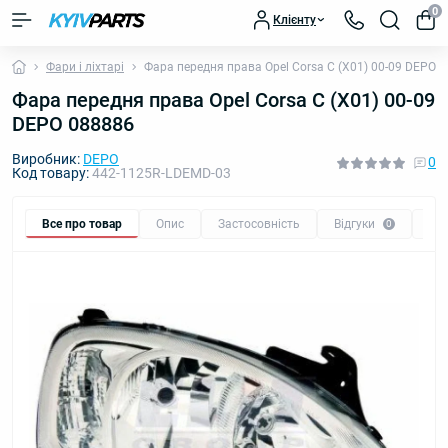
0
Клієнту
Фари і ліхтарі
Фара передня права Opel Corsa C (X01) 00-09 DEPO 
Фара передня права Opel Corsa C (X01) 00-09
DEPO 088886
Виробник:
DEPO
0
Код товару:
442-1125R-LDEMD-03
Все про товар
Опис
Застосовність
Відгуки
Пи
0