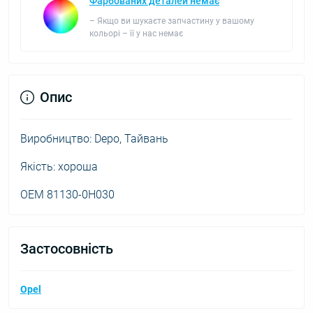
Фарбованих деталей немає
– Якщо ви шукаєте запчастину у вашому
кольорі – її у нас немає
Опис
Виробництво: Depo, Тайвань
Якість: хороша
ОЕМ 81130-0H030
Застосовність
Opel