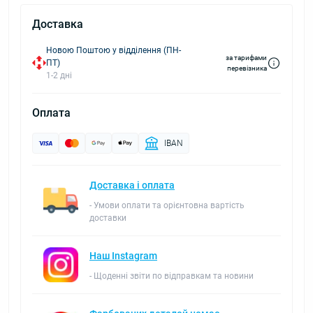
Доставка
Новою Поштою у відділення (ПН-
за тарифами
ПТ)
перевізника
1-2 дні
Оплата
IBAN
Доставка і оплата
- Умови оплати та орієнтовна вартість
доставки
Наш Instagram
- Щоденні звіти по відправкам та новини