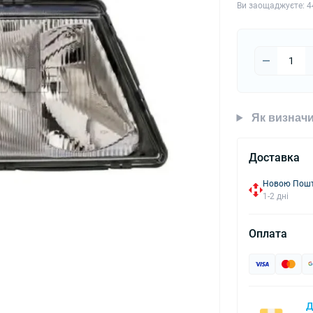
Ви заощаджуєте:
4
Як визначи
Доставка
Новою Пошто
1-2 дні
Оплата
Д