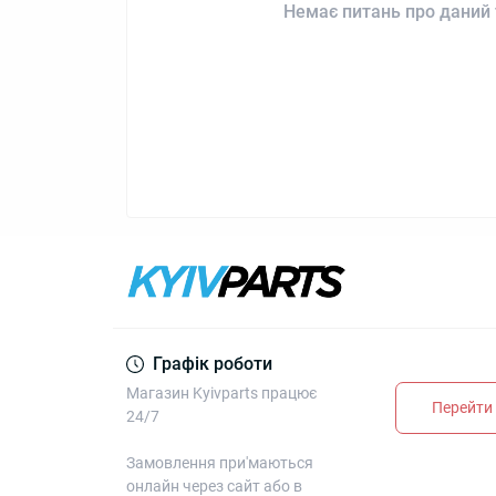
Немає питань про даний 
Графік роботи
Магазин Kyivparts працює
Перейти 
24/7
Замовлення при'маються
онлайн через сайт або в