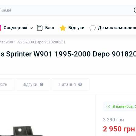
Соцмережі
Блог
Відгуки
Де моє замовлен
nter W901 1995-2000 Depo 9018200261
s Sprinter W901 1995-2000 Depo 90182
ість
Відгуки
Питання
0
0
В наявності: 
3 390 грн
2 950 грн