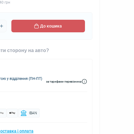
40 грн
До кошика
ти сторону на авто?
ю у відділення (ПН-ПТ)
за тарифами перевізника
IBAN
оставка і оплата