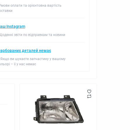
 Умови оплати та орієнтовна вартість
оставки
аш Instagram
 Щоденні звіти по відправкам та новини
арбованих деталей немає
 Якщо ви шукаєте запчастину у вашому
ольорі – її у нас немає