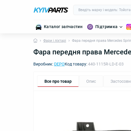
Каталог запчастин
Підтримка
Фари і ліхтарі
Фара передня права Mercedes Spri
Фара передня права Mercede
Виробник:
DEPO
Код товару:
440-1115R-LD-E-03
Все про товар
Опис
Застосовн