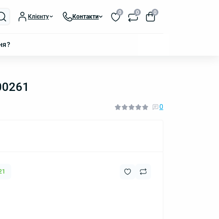
0
0
0
Клієнту
Контакти
ня?
00261
0
21