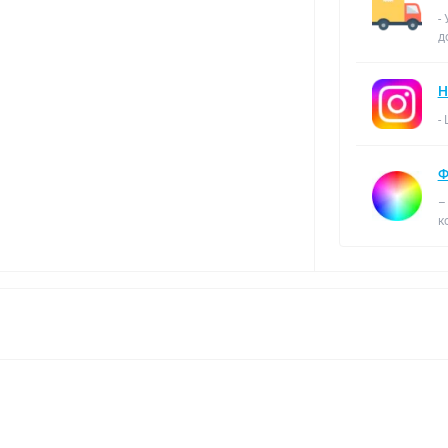
-
д
Н
-
Ф
–
к